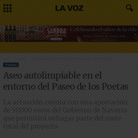
Inicio
Tudela
Aseo autolimpiable en el entorno del Paseo de los Poetas
TUDELA
Aseo autolimpiable en el
entorno del Paseo de los Poetas
La actuación cuenta con una aportación
de 50.000 euros del Gobierno de Navarra
que permitirá sufragar parte del coste
total del proyecto.