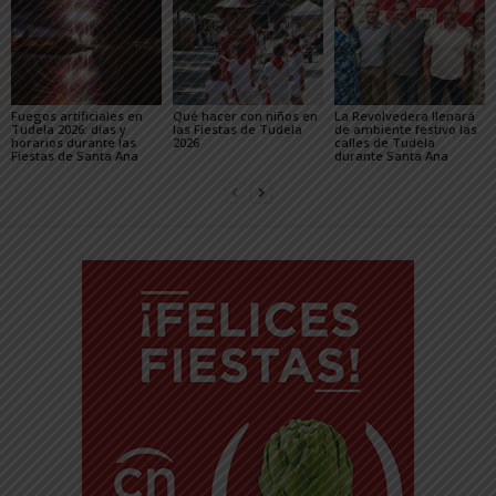
Fuegos artificiales en
Qué hacer con niños en
La Revolvedera llenará
Tudela 2026: días y
las Fiestas de Tudela
de ambiente festivo las
horarios durante las
2026
calles de Tudela
Fiestas de Santa Ana
durante Santa Ana