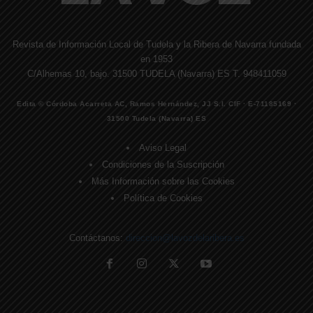
Revista de Información Local de Tudela y la Ribera de Navarra fundada
en 1953
C/Alhemas 10, bajo. 31500 TUDELA (Navarra) ES T. 948411059
Edita © Córdoba Acarreta AC, Ramos Hernández, JJ S.I. CIF · E-71185169 ·
31500 Tudela (Navarra) ES
Aviso Legal
Condiciones de la Suscripción
Más Información sobre las Cookies
Política de Cookies
Contáctanos:
direccion@lavozdelaribera.es