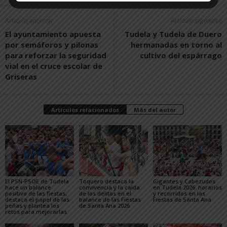
Artículo anterior
Artículo siguiente
El ayuntamiento apuesta
Tudela y Tudela de Duero
por semáforos y pilonas
hermanadas en torno al
para reforzar la seguridad
cultivo del espárrago
vial en el cruce escolar de
Griseras
Artículos relacionados
Más del autor
El PSN-PSOE de Tudela
Toquero destaca la
Gigantes y Cabezudos
hace un balance
convivencia y la caída
en Tudela 2026: horarios
positivo de las fiestas,
de los delitos en el
y recorridos en las
destaca el papel de las
balance de las Fiestas
Fiestas de Santa Ana
peñas y plantea los
de Santa Ana 2026
retos para mejorarlas