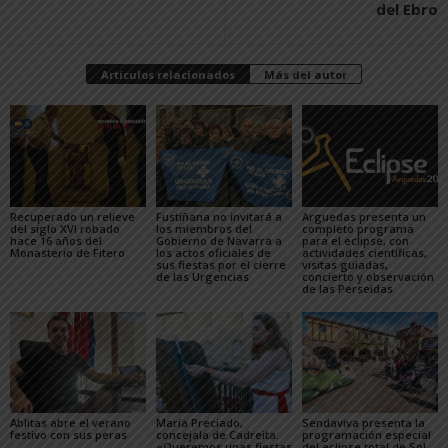
del Ebro
Artículos relacionados
Más del autor
Recuperado un relieve
Fustiñana no invitará a
Arguedas presenta un
del siglo XVI robado
los miembros del
completo programa
hace 16 años del
Gobierno de Navarra a
para el eclipse, con
Monasterio de Fitero
los actos oficiales de
actividades científicas,
sus fiestas por el cierre
visitas guiadas,
de las Urgencias
concierto y observación
de las Perseidas
Ablitas abre el verano
María Preciado,
Sendaviva presenta la
festivo con sus peras
concejala de Cadreita:
programación especial
«Queremos unas fiestas
del eclipse total de Sol