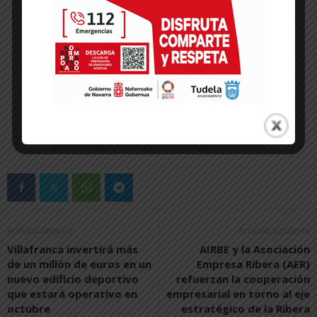
Artículo anterior
Artículo siguiente
Villafranca invertirá más
AIRBE y la Asociación
de un millón de euros en un
Empresa Ribera (AER)
nuevo edificio deportivo
refuerzan la cooperación
que estará operativo en
empresarial en torno al eje
octubre
estratégico de la Ribera