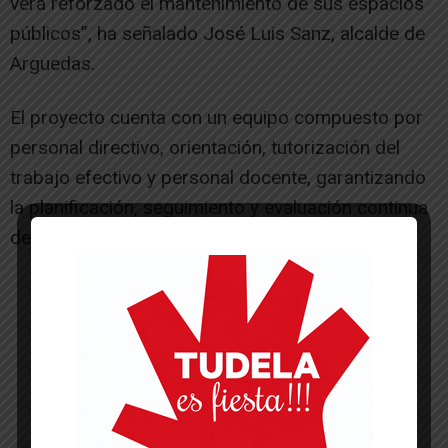
verá reforzado el mantenimiento de sus espacios
públicos”, ha señalado José Luis Sanz, alcalde de
Arguedas.
El proyecto cuenta con un equipo compuesto por
personal directivo, orientación, tutorización del
trabajo efectivo y personal docente, garantizando
la planificación, seguimiento y evaluación continua
del programa.
-- Publicidad --