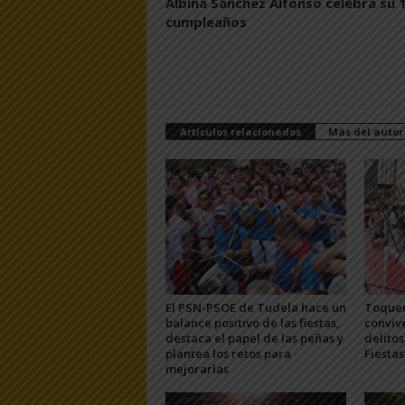
Albina Sánchez Alfonso celebra su 
cumpleaños
Artículos relacionados
Más del autor
El PSN-PSOE de Tudela hace un
Toquer
balance positivo de las fiestas,
convive
destaca el papel de las peñas y
delitos
plantea los retos para
Fiesta
mejorarlas