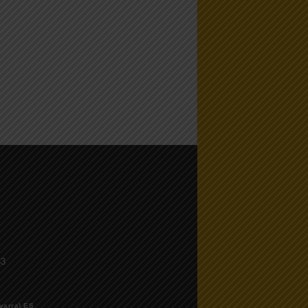
53
varra) ES