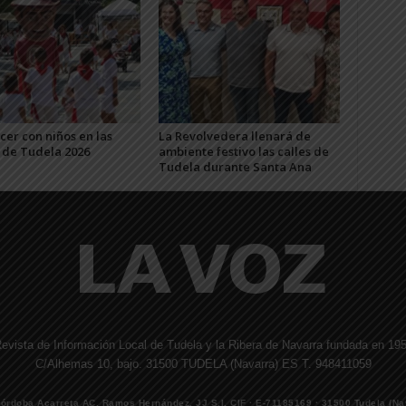
er con niños en las
La Revolvedera llenará de
s de Tudela 2026
ambiente festivo las calles de
Tudela durante Santa Ana
evista de Información Local de Tudela y la Ribera de Navarra fundada en 19
C/Alhemas 10, bajo. 31500 TUDELA (Navarra) ES T. 948411059
Córdoba Acarreta AC, Ramos Hernández, JJ S.I. CIF · E-71185169 · 31500 Tudela (Na