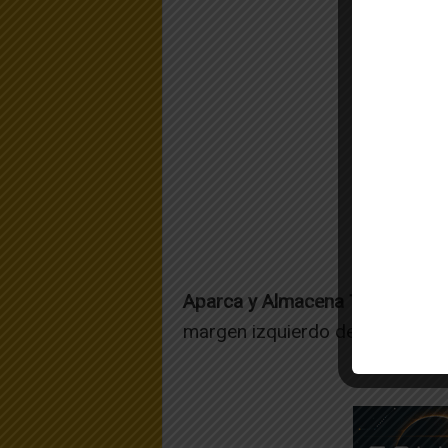
Aparca y Almacena Tudela se e
margen izquierdo de la Ctra. de 