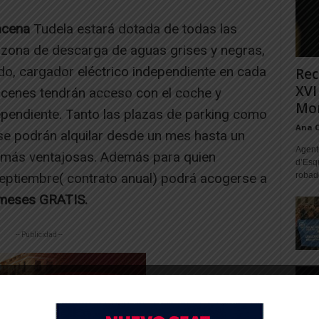
acena
Tudela estará dotada de todas las
 zona de descarga de aguas grises y negras,
do, cargador eléctrico independiente en cada
Rec
XVI
macenes tendrán acceso con el coche y
Mon
ependiente. Tanto las plazas de parking como
Ana 
 se podrán alquilar desde un mes hasta un
Agente
 más ventajosas. Además para quien
d’Esq
eptiembre( contrato anual) podrá acogerse a
robad
meses GRATIS.
-- Publicidad --