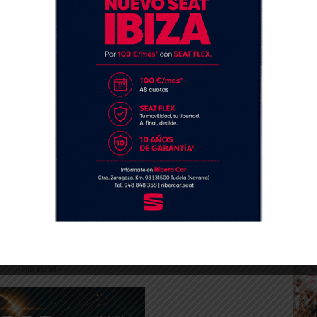
ncuentra en el Polígono de Canraso
, al
Alfaro, saliendo de Tudela.
-- Publicidad --