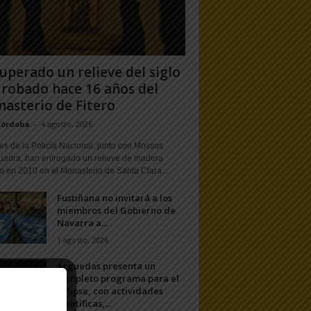
uperado un relieve del siglo
 robado hace 16 años del
asterio de Fitero
Córdoba
-
4 agosto, 2026
s de la Policía Nacional, junto con Mossos
uadra, han entregado un relieve de madera
o en 2010 en el Monasterio de Santa Clara...
Fustiñana no invitará a los
miembros del Gobierno de
Navarra a...
1 agosto, 2026
Arguedas presenta un
completo programa para el
eclipse, con actividades
científicas,...