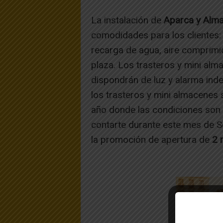
La instalación de
Aparca y Alm
comodidades para los clientes:
recarga de agua, aire comprimi
plaza. Los trasteros y mini al
dispondrán de luz y alarma ind
los trasteros y mini almacenes
año donde las condiciones son
contarte durante este mes de S
la promoción de apertura de
2 