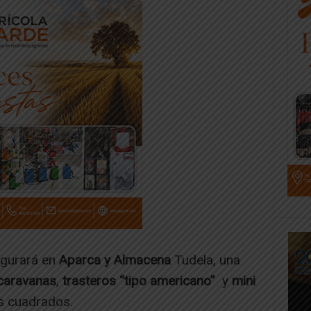
ugurará en
Aparca y Almacena
Tudela, una
caravanas
,
trasteros “tipo americano”
y
mini
s cuadrados.