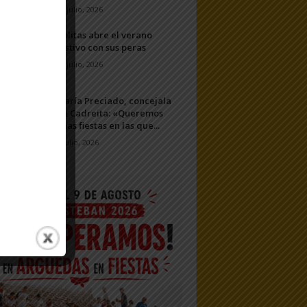
20 julio, 2026
Ablitas abre el verano
festivo con sus peras
11 julio, 2026
María Preciado, concejala
de Cadreita: «Queremos
unas fiestas en las que...
7 julio, 2026