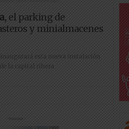
caravanas, trasteros y minialmacenes llega a...
a
, el parking de
asteros y minialmacenes
e inaugurará esta nueva instalación
de la capital ribera
-- Publicidad --