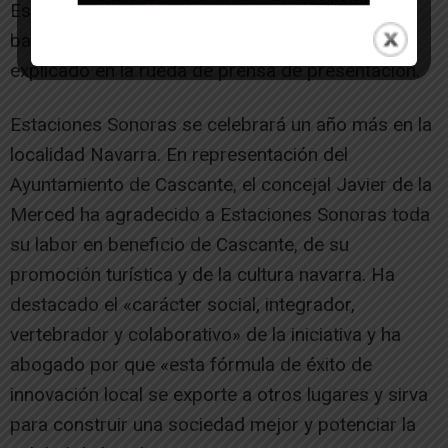
Estaciones Sonoras el público, los mecenas, las
bandas y las instituciones públicas”, según ha
explicado en la rueda de prensa de presentación.
Estaciones Sonoras se celebrará un año más en la
localidad Navarra. En representación del
Ayuntamiento de Cascante, el concejal Javier de la
Merced ha agradecido a Estaciones Sonoras toda
su labor en beneficio de Cascante, de su
promoción turística y de la cultura navarra. Ha
destacado el «carácter social, integrador,
vertebrador y colaborativo» de la iniciativa y ha
abogado por que «esta fórmula de éxito de
innovación local se exporte a otros lugares y sirva
para construir una sociedad mejor y potenciar la