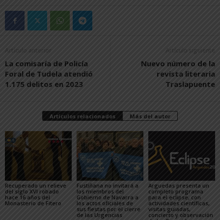
Artículo anterior
Artículo siguiente
La comisaría de Policía
Nuevo número de la
Foral de Tudela atendió
revista literaria
1.175 delitos en 2023
Traslapuente
Artículos relacionados
Más del autor
Recuperado un relieve
Fustiñana no invitará a
Arguedas presenta un
del siglo XVI robado
los miembros del
completo programa
hace 16 años del
Gobierno de Navarra a
para el eclipse, con
Monasterio de Fitero
los actos oficiales de
actividades científicas,
sus fiestas por el cierre
visitas guiadas,
de las Urgencias
concierto y observación