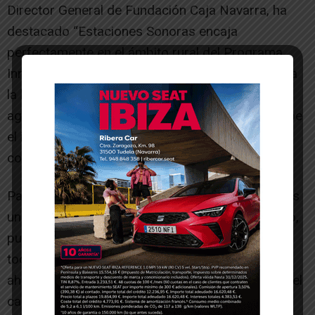
Director General de Fundación Caja Navarra, ha
destacado “Estaciones Sonoras encaja
perfectamente en el ámbito rural del Programa
Innova, ya que es una iniciativa que implica a toda
la localidad de Cascante, que se convierte en un
agente activo de la iniciativa y que, además, recibe
el impacto directo y los beneficios de un evento
como éste.”
Para Anselmo Pinilla, director del festival, “éste es
un momento clave en la vida de nuestro proyecto,
puesto que venimos de un 2023 apoteósico, con
todo lo que vivimos durante el X Aniversario, y
ahora, más que nunca, hay que continuar al pie del
cañón, devolviendo el cariño, que tienen en