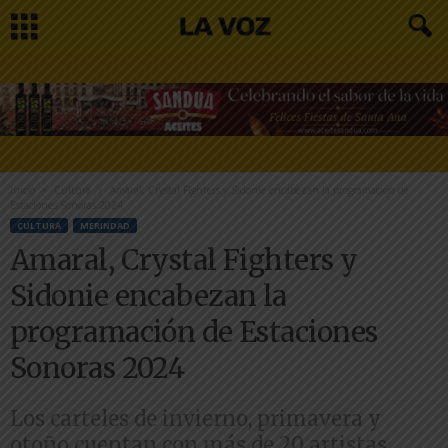
Inicio
Cultura
Amaral, Crystal Fighters y Sidonie encabezan la programación de
Estaciones Sonoras 2024
CULTURA
MERINDAD
Amaral, Crystal Fighters y
Sidonie encabezan la
programación de Estaciones
Sonoras 2024
Los carteles de invierno, primavera y
otoño cuentan con más de 20 artistas