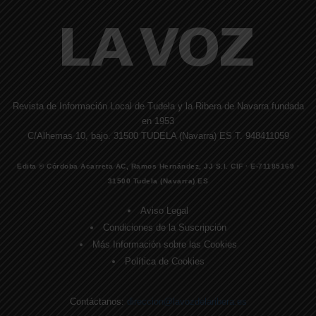
Revista de Información Local de Tudela y la Ribera de Navarra fundada
en 1953
C/Alhemas 10, bajo. 31500 TUDELA (Navarra) ES T. 948411059
Edita © Córdoba Acarreta AC, Ramos Hernández, JJ S.I. CIF · E-71185169 ·
31500 Tudela (Navarra) ES
Aviso Legal
Condiciones de la Suscripción
Más Información sobre las Cookies
Política de Cookies
Contáctanos:
direccion@lavozdelaribera.es