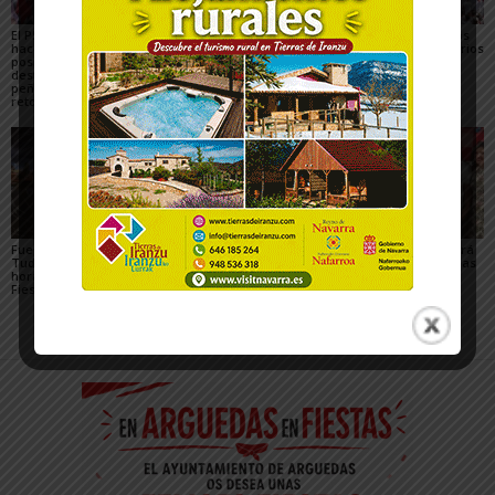
El PSN-PSOE de Tudela
Toquero destaca la
Gigantes y Cabezudos
hace un balance
convivencia y la caída
en Tudela 2026: horarios
positivo de las fiestas,
de los delitos en el
y recorridos en las
destaca el papel de las
balance de las Fiestas
Fiestas de Santa Ana
peñas y plantea los
de Santa Ana 2026
retos para mejorarlas
Fuegos artificiales en
Qué hacer con niños en
La Revolvedera llenará
Tudela 2026: días y
las Fiestas de Tudela
de ambiente festivo las
horarios durante las
2026
calles de Tudela
Fiestas de Santa Ana
durante Santa Ana