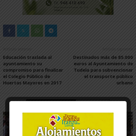
Artículo anterior
Artículo siguiente
Educación traslada al
Destinados más de 85.000
ayuntamiento su
euros al Ayuntamiento de
compromiso para finalizar
Tudela para subvencionar
el Colegio Público de
el transporte público
Huertas Mayores en 2017
urbano
Artículos relacionados
Más del autor