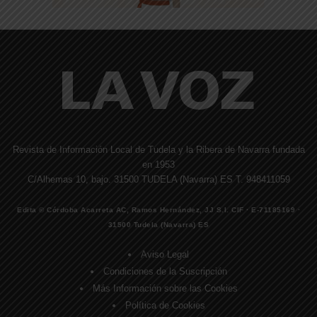
Revista de Información Local de Tudela y la Ribera de Navarra fundada
en 1953
C/Alhemas 10, bajo. 31500 TUDELA (Navarra) ES T. 948411059
Edita © Córdoba Acarreta AC, Ramos Hernández, JJ S.I. CIF · E-71185169 ·
31500 Tudela (Navarra) ES
Aviso Legal
Condiciones de la Suscripción
Más Información sobre las Cookies
Política de Cookies