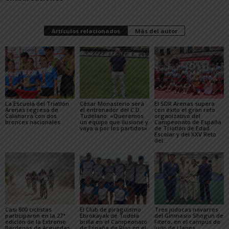
Artículos relacionados
Más del autor
La Escuela del Triatlón
César Monasterio será
El SDR Arenas supera
Arenas regresa de
el entrenador del C.D.
con éxito el gran reto
Calahorra con dos
Tudelano: «Queremos
organizativo del
bronces nacionales
un equipo que ilusione y
Campeonato de España
vaya a por los partidos»
de Triatlón de Edad
Escolar y del XXV Reto
del...
Casi 800 ciclistas
El Club de piragüismo
Tres judocas navarros
participaron en la 27ª
Ebrokayak de Tudela
del Gimnasio Shogun de
edición de la Extreme
brilla en el Campeonato
Fitero, en el campus de
Bardenas de Arguedas
de España de Ríos en el
judo de Llanes