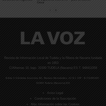
Cinca
Revista de Información Local de Tudela y la Ribera de Navarra fundada
en 1953
C/Alhemas 10, bajo. 31500 TUDELA (Navarra) ES T. 948411059
Edita © Córdoba Acarreta AC, Ramos Hernández, JJ S.I. CIF · E-71185169 ·
31500 Tudela (Navarra) ES
Aviso Legal
Condiciones de la Suscripción
Más Información sobre las Cookies