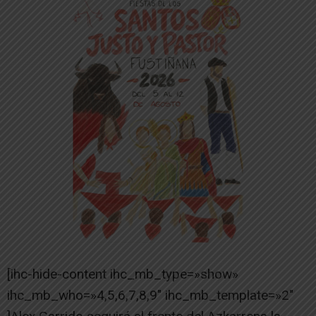
[ihc-hide-content ihc_mb_type=»show»
ihc_mb_who=»4,5,6,7,8,9″ ihc_mb_template=»2″