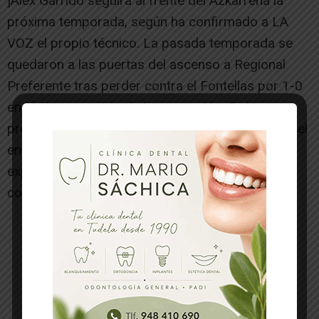
]Alex Garrido seguirá al frente del Azkarrena la
próxima temporada, según ha confirmado a LA
VOZ el propio técnico. La pasada temporada se
quedaron a las puertas del ascenso a Regional
Preferente tras perder contra el Fontellas por 1-0
en el último partido de la promoción. En las
próximas horas ofreceremos una entrevista con el
entrenador del equipo de Caparroso en la que
explicará los motivos de su decisión.[/ihc-hide-
content]
-- Publicidad --