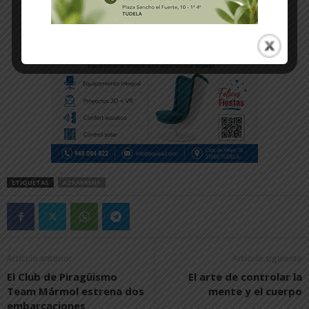
ETIQUETAS
AZKARRENA
Artículo anterior
Artículo siguiente
El Club de Piragüismo
El arte de controlar la
Team Mármol estrena dos
mente y el cuerpo
embarcaciones