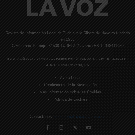
Revista de Información Local de Tudela y la Ribera de Navarra fundada
en 1953
C/Alhemas 10, bajo. 31500 TUDELA (Navarra) ES T. 948411059
Edita © Córdoba Acarreta AC, Ramos Hernández, JJ S.I. CIF · E-71185169 ·
31500 Tudela (Navarra) ES
Aviso Legal
Condiciones de la Suscripción
Más Información sobre las Cookies
Política de Cookies
Contáctanos:
direccion@lavozdelaribera.es