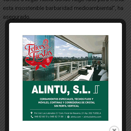
esta insostenible barbaridad medioambiental”, ha
asegurado.
-- Publicidad --