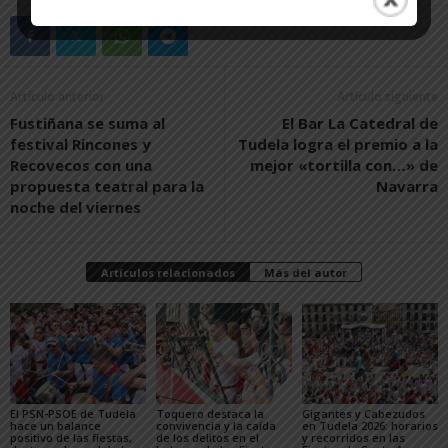
Artículo anterior
Artículo siguiente
Fustiñana se suma al
El Bar La Catedral de
festival Rincones y
Tudela logra el premio a la
Recovecos con una
mejor «tortilla con…» de
propuesta teatral para la
Navarra
noche del viernes
Artículos relacionados
Más del autor
El PSN-PSOE de Tudela
Toquero destaca la
Gigantes y Cabezudos
hace un balance
convivencia y la caída
en Tudela 2026: horarios
positivo de las fiestas,
de los delitos en el
y recorridos en las