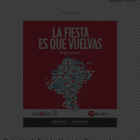
Alejandro Toquero
-- Publicidad --