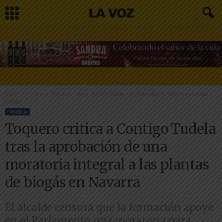
Inicio
Tudela
Toquero critica a Contigo Tudela tras la aprobación de una moratoria
integral...
TUDELA
Toquero critica a Contigo Tudela
tras la aprobación de una
moratoria integral a las plantas
de biogás en Navarra
El alcalde censura que la formación apoye
en el Parlamento una moratoria para