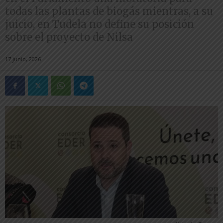
todas las plantas de biogás mientras, a su
juicio, en Tudela no define su posición
sobre el proyecto de Nilsa
17 junio, 2026