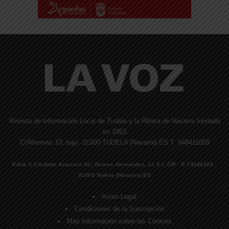
Revista de Información Local de Tudela y la Ribera de Navarra fundada
en 1953
C/Alhemas 10, bajo. 31500 TUDELA (Navarra) ES T. 948411059
Edita © Córdoba Acarreta AC, Ramos Hernández, JJ S.I. CIF · E-71185169 ·
31500 Tudela (Navarra) ES
Aviso Legal
Condiciones de la Suscripción
Más Información sobre las Cookies