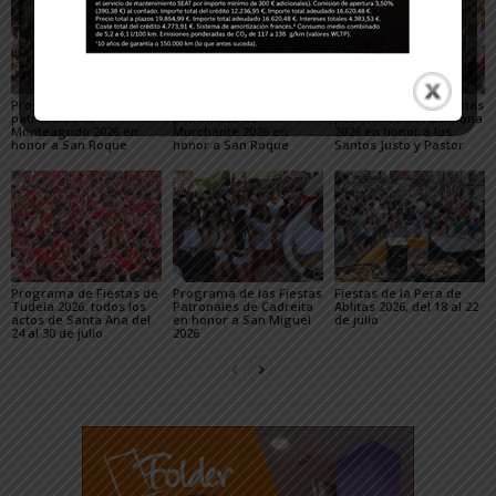
Programa de las Fiestas
Programa de las Fiestas
Programa de las Fiestas
patronales de
patronales de
patronales de Fustiñana
Monteagudo 2026 en
Murchante 2026 en
2026 en honor a los
honor a San Roque
honor a San Roque
Santos Justo y Pastor
Programa de Fiestas de
Programa de las Fiestas
Fiestas de la Pera de
Tudela 2026: todos los
Patronales de Cadreita
Ablitas 2026, del 18 al 22
actos de Santa Ana del
en honor a San Miguel
de julio
24 al 30 de julio
2026