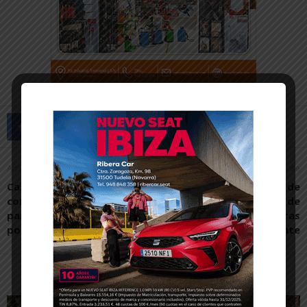
Artículo anterior
Artículo siguiente
Castejón suscribe un
Cae el presunto autor de
convenio con Cintruénigo
cuatro robos de cable de
para reforzar su plantilla
cobre en Ribaforada tras
policial durante fiestas
huir y sufrir un accidente
Artículos relacionados
Más del autor