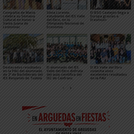
Compañía de María
Silvia Lorente,
El IESO Castejón llega a
celebra su Semana
estudiante del IES Valle
Europa gracias a
Cultural en honor a
del Ebro, en la
Erasmus+
Santa Juana de
Olimpiada Nacional de
Lestonnac
Economía
Destacados resultados
El alumnado del IES
El IES Valle del Ebro
en la PAU del alumnado
Valle del Ebro disfruta
cosecha unos
de 2º de Bachillerato del
del aula científica del
excelentes resultados
IES Benjamín de Tudela
lSC de Canfranc
en la PAU