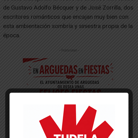
de Gustavo Adolfo Bécquer y de José Zorrilla, dos
escritores románticos que encajan muy bien con
esta ambientación sombría y siniestra propia de la
época.
-- Publicidad --