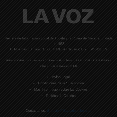
Revista de Información Local de Tudela y la Ribera de Navarra fundada
en 1953
C/Alhemas 10, bajo. 31500 TUDELA (Navarra) ES T. 948411059
Edita © Córdoba Acarreta AC, Ramos Hernández, JJ S.I. CIF · E-71185169 ·
31500 Tudela (Navarra) ES
Aviso Legal
Condiciones de la Suscripción
Más Información sobre las Cookies
Política de Cookies
Contáctanos:
direccion@lavozdelaribera.es