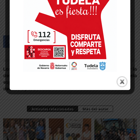
Artículo anterior
Artículo siguiente
Los alumnos del IES Valle
Un mes por la
del Ebro fieles
discapacidad en Tudela
espectadores del festival
de cine Opera Prima
Artículos relacionados
Más del autor