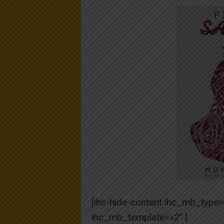
[ihc-hide-content ihc_mb_type
ihc_mb_template=»2″ ]