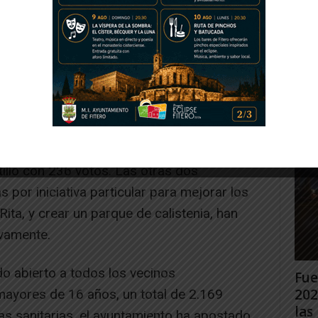
Gig
Tud
s presupuestos participativos el propio
rec
 de 251 vecinos del total de 624 que han
Juan
segundo lugar ha quedado el proyecto
 Patrimonio de Ablitas para iluminar la torre
stillo con 236 votos. Las otras dos
s por iniciativa particular para mejorar los
ita, y crear un parque de calistenia, han
ivamente.
o abierto a todos los vecinos
Fue
202
ayores de 16 años, un total de 2.169
las 
as sanitarias, el ayuntamiento ha apostado