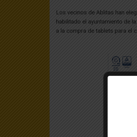
Los vecinos de Ablitas han eleg
habilitado el ayuntamiento de la
a la compra de tablets para el c