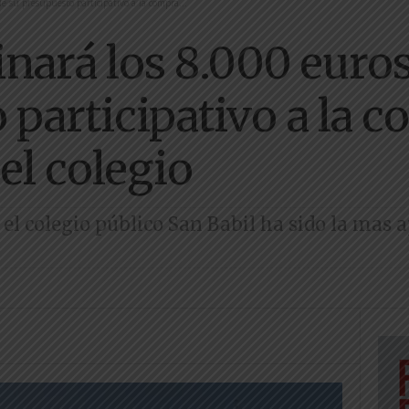
de su presupuesto participativo a la compra...
inará los 8.000 euros
 participativo a la 
 el colegio
 el colegio público San Babil ha sido la mas 