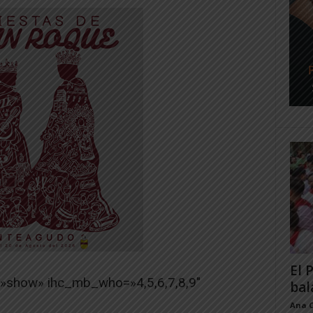
El 
=»show» ihc_mb_who=»4,5,6,7,8,9″
bal
Ana 