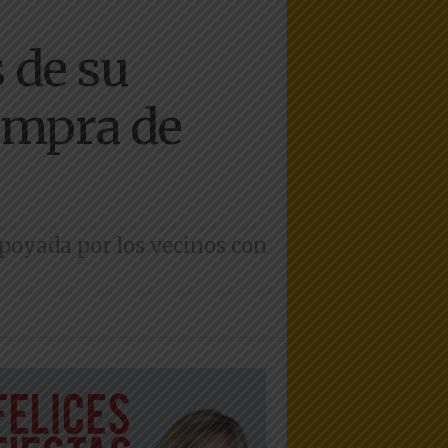
 de su
compra de
apoyada por los vecinos con