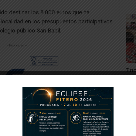
ido destinar los 8.000 euros que ha
 localidad en los presupuestos participativos
olegio público San Babil.
-- Publicidad --
Toq
y la
Juan