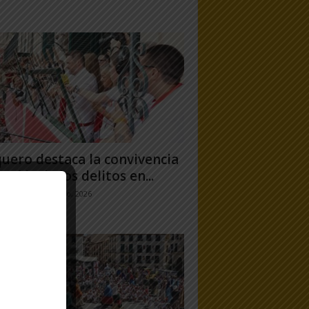
uero destaca la convivencia
 caída de los delitos en...
jo Ramos
-
31 julio, 2026