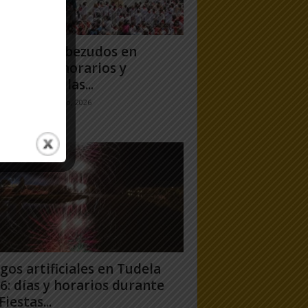
antes y Cabezudos en
ela 2026: horarios y
orridos en las...
jo Ramos
-
25 julio, 2026
gos artificiales en Tudela
6: días y horarios durante
Fiestas...