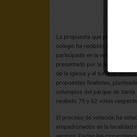
La propuesta que presentó a lo
colegio ha recibido el respaldo
participado en la votación. En 
presentado por la Asociación del
de la iglesia y el torreón del ca
propuestas finalistas, planteada
columpios del parque de Santa R
recibido 75 y 62 votos respect
El proceso de votación ha estad
empadronados en la localidad m
vecinos. Dadas las circunstanci