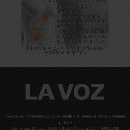
Revista de Información Local de Tudela y la Ribera de Navarra fundada
en 1953
C/Alhemas 10, bajo. 31500 TUDELA (Navarra) ES T. 948411059