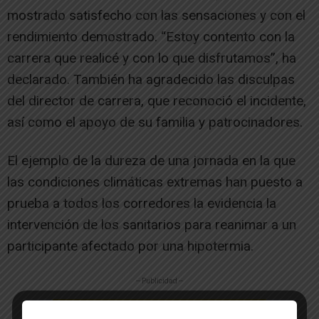
mostrado satisfecho con las sensaciones y con el
rendimiento demostrado. “Estoy contento con la
carrera que realicé y con lo que disfrutamos”, ha
declarado. También ha agradecido las disculpas
del director de carrera, que reconoció el incidente,
así como el apoyo de su familia y patrocinadores.
El ejemplo de la dureza de una jornada en la que
las condiciones climáticas extremas han puesto a
prueba a todos los corredores la evidencia la
intervención de los sanitarios para reanimar a un
participante afectado por una hipotermia.
-- Publicidad --