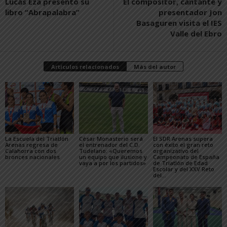
Lucas Eza presentó su
El compositor, cantante y
libro “Abrapalabra”
presentador Jon
Basaguren visita el IES
Valle del Ebro
Artículos relacionados
Más del autor
La Escuela del Triatlón
César Monasterio será
El SDR Arenas supera
Arenas regresa de
el entrenador del C.D.
con éxito el gran reto
Calahorra con dos
Tudelano: «Queremos
organizativo del
bronces nacionales
un equipo que ilusione y
Campeonato de España
vaya a por los partidos»
de Triatlón de Edad
Escolar y del XXV Reto
del...