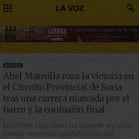
Inicio
Deportes
Abel Mansilla roza la victoria en el Circuito Provincial de Soria tras...
DEPORTES
Abel Mansilla roza la victoria en
el Circuito Provincial de Soria
tras una carrera marcada por el
barro y la confusión final
El ciclista arguedano ha firmado un tercer
puesto con sabor agridulce tras una