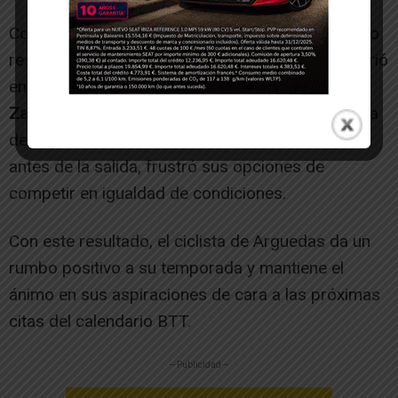
Con este triunfo el ciclista de Arguedas ha podido
resarcirse de las dificultades mecánicas que sufrió
en el pasado 2 de marzo con el
GP XCO de
Zaragoza
, cita de la copa Aragonesa y de la Copa
de España, donde una avería en el freno minutos
antes de la salida, frustró sus opciones de
competir en igualdad de condiciones.
Con este resultado, el ciclista de Arguedas da un
rumbo positivo a su temporada y mantiene el
ánimo en sus aspiraciones de cara a las próximas
citas del calendario BTT.
-- Publicidad --