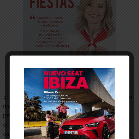
El recorrido de media maratón, muy variado y con
numerosos senderos trabajados al detalle,
permitió exprimir el buen estado de forma del
ciclista, que logró imponerse con una ventaja de
casi
cuatro minutos
sobre el segundo clasificado.