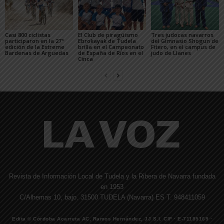
Casi 800 ciclistas
El Club de piragüismo
Tres judocas navarros
participaron en la 27ª
Ebrokayak de Tudela
del Gimnasio Shogun de
edición de la Extreme
brilla en el Campeonato
Fitero, en el campus de
Bardenas de Arguedas
de España de Ríos en el
judo de Llanes
Cinca
Revista de Información Local de Tudela y la Ribera de Navarra fundada
en 1953
C/Alhemas 10, bajo. 31500 TUDELA (Navarra) ES T. 948411059
Edita © Córdoba Acarreta AC, Ramos Hernández, JJ S.I. CIF · E-71185169 ·