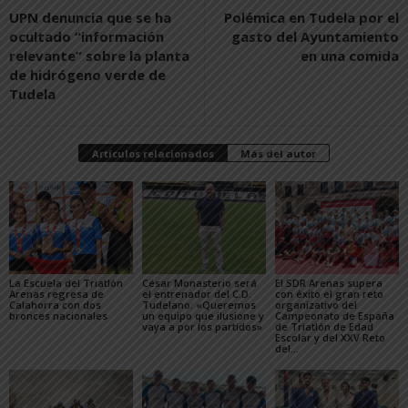
UPN denuncia que se ha
Polémica en Tudela por el
ocultado “información
gasto del Ayuntamiento
relevante” sobre la planta
en una comida
de hidrógeno verde de
Tudela
Artículos relacionados
Más del autor
La Escuela del Triatlón
César Monasterio será
El SDR Arenas supera
Arenas regresa de
el entrenador del C.D.
con éxito el gran reto
Calahorra con dos
Tudelano: «Queremos
organizativo del
bronces nacionales
un equipo que ilusione y
Campeonato de España
vaya a por los partidos»
de Triatlón de Edad
Escolar y del XXV Reto
del...