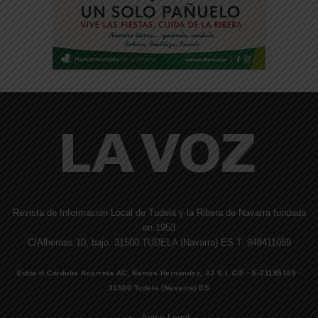
Revista de Información Local de Tudela y la Ribera de Navarra fundada
en 1953
C/Alhemas 10, bajo. 31500 TUDELA (Navarra) ES T. 948411059
Edita © Córdoba Acarreta AC, Ramos Hernández, JJ S.I. CIF · E-71185169 ·
31500 Tudela (Navarra) ES
Aviso Legal