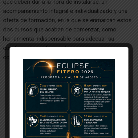
que deben dar a la hora de instalarse, un
acompañamiento integral e individualizado y una
oferta de formación, en la que se enmarcan estos
dos cursos que acaban de comenzar, como
herramienta indispensable para adecuar su
cualificación profesional y mejorar su
competitividad.[/ihc-hide-content]
-- Publicidad --