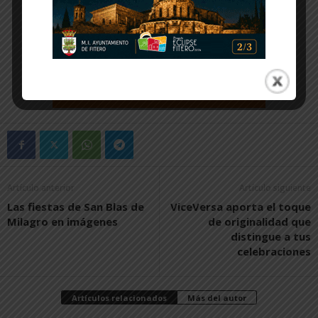
Artículo anterior
Artículo siguiente
Las fiestas de San Blas de
ViceVersa aporta el toque
Milagro en imágenes
de originalidad que
distingue a tus
celebraciones
Artículos relacionados
Más del autor