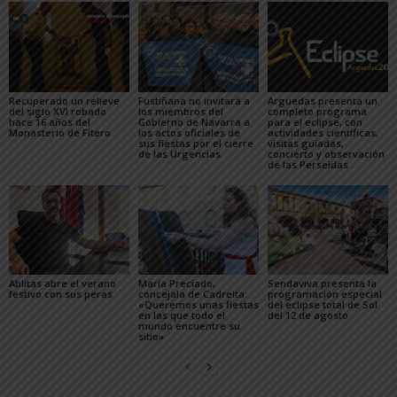
Recuperado un relieve
Fustiñana no invitará a
Arguedas presenta un
del siglo XVI robado
los miembros del
completo programa
hace 16 años del
Gobierno de Navarra a
para el eclipse, con
Monasterio de Fitero
los actos oficiales de
actividades científicas,
sus fiestas por el cierre
visitas guiadas,
de las Urgencias
concierto y observación
de las Perseidas
Ablitas abre el verano
María Preciado,
Sendaviva presenta la
festivo con sus peras
concejala de Cadreita:
programación especial
«Queremos unas fiestas
del eclipse total de Sol
en las que todo el
del 12 de agosto
mundo encuentre su
sitio»