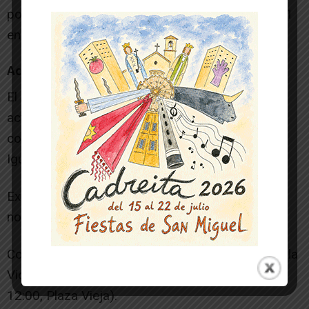
policial: 137 en riesgo bajo, 2 en riesgo medio y 1
en riesgo alto.
Actividades organizadas en Tudela por el 25N
El Ayuntamiento ha programado diversas
actividades entre el 18 y el 28 de noviembre, en
colaboración con el Consejo Municipal por la
Igualdad:
Exposición “Mediadoras interculturales” (18-28
noviembre, UNED Tudela).
Concentración institucional por la Eliminación de la
Violencia contra las Mujeres (martes 25, a las
12:00, Plaza Vieja).