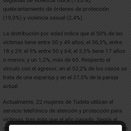
seguidas de violencia física (13,6%),
quebrantamiento de órdenes de protección
(19,3%) y violencia sexual (2,4%).
La distribución por edad indica que el 50% de las
víctimas tiene entre 30 y 49 años; el 36,3%, entre
18 y 29; el 9% entre 50 y 64; el 3,5% tiene 17 años
o menos; y un 1,2%, más de 65. Respecto al
vínculo con el agresor, en el 52,2% de los casos se
trata de una expareja y en el 37,5% de la pareja
actual.
Actualmente, 22 mujeres de Tudela utilizan el
servicio telefónico de atención y protección para
víctimas, tres más que el año pasado. Según el
sistema Viogen, 140 mujeres están en seguimiento