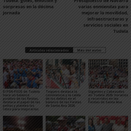
Tudela: goles, emoción y
Presupuesto de Navarra
sorpresas en la décima
varias enmiendas para
jornada
mejorar la movilidad,
infraestructuras y
servicios sociales en
Tudela
Artículos relacionados
Más del autor
El PSN-PSOE de Tudela
Toquero destaca la
Gigantes y Cabezudos
hace un balance
convivencia y la caída
en Tudela 2026: horarios
positivo de las fiestas,
de los delitos en el
y recorridos en las
destaca el papel de las
balance de las Fiestas
Fiestas de Santa Ana
peñas y plantea los
de Santa Ana 2026
retos para mejorarlas