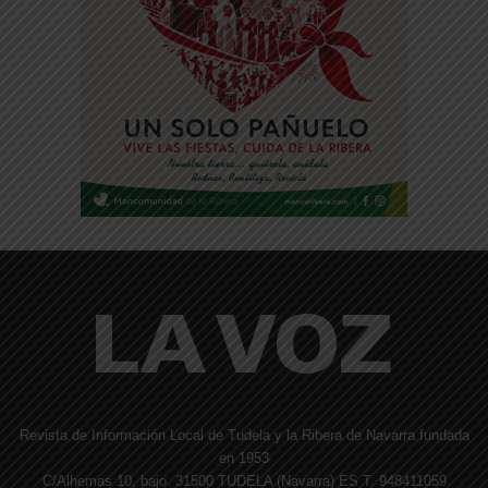
Revista de Información Local de Tudela y la Ribera de Navarra fundada
en 1953
C/Alhemas 10, bajo. 31500 TUDELA (Navarra) ES T. 948411059