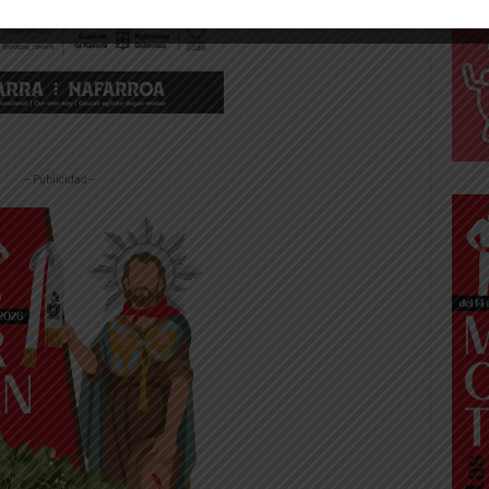
-- Publicidad --