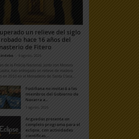
uperado un relieve del siglo
 robado hace 16 años del
asterio de Fitero
Córdoba
-
4 agosto, 2026
s de la Policía Nacional, junto con Mossos
uadra, han entregado un relieve de madera
o en 2010 en el Monasterio de Santa Clara...
Fustiñana no invitará a los
miembros del Gobierno de
Navarra a...
1 agosto, 2026
Arguedas presenta un
completo programa para el
eclipse, con actividades
científicas,...