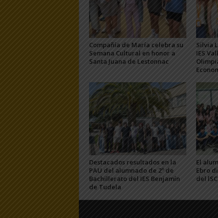
Compañía de María celebra su
Silvia 
Semana Cultural en honor a
IES Val
Santa Juana de Lestonnac
Olimpi
Econo
Destacados resultados en la
El alum
PAU del alumnado de 2º de
Ebro di
Bachillerato del IES Benjamín
del lS
de Tudela