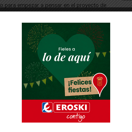
o para empezar a pensar en el proyecto de
 En ese proyecto se cuenta con las propias
uda de la familia, de los compañeros y, por
sús que es el que impulsa a lanzarse siempre
¡Buena experiencia!
-- Publicidad --