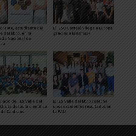
Lorente, estudiante del
El IESO Castejón llega a Europa
le del Ebro, en la
gracias a Erasmus+
ada Nacional de
mía
nado del IES Valle del
El IES Valle del Ebro cosecha
sfruta del aula científica
unos excelentes resultados en
C de Canfranc
la PAU