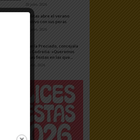
20 julio, 2026
Ablitas abre el verano
festivo con sus peras
11 julio, 2026
María Preciado, concejala
de Cadreita: «Queremos
unas fiestas en las que...
7 julio, 2026