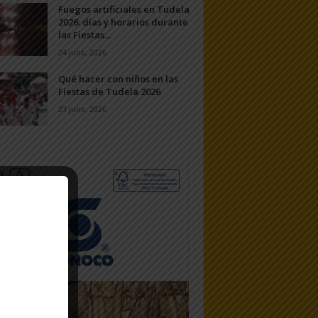
Fuegos artificiales en Tudela
2026: días y horarios durante
las Fiestas...
24 julio, 2026
Qué hacer con niños en las
Fiestas de Tudela 2026
23 julio, 2026