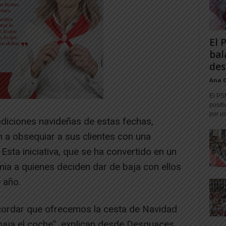
El 
bal
des
Ana 
El PS
positi
por un
adiciones navideñas de estas fechas,
 a obsequiar a sus clientes con una
Esta iniciativa, que se ha convertido en un
emia a quienes deciden dar de baja con ellos
e año.
cordar que ofrecemos la cesta de Navidad
baja el coche”, explican desde Desguaces