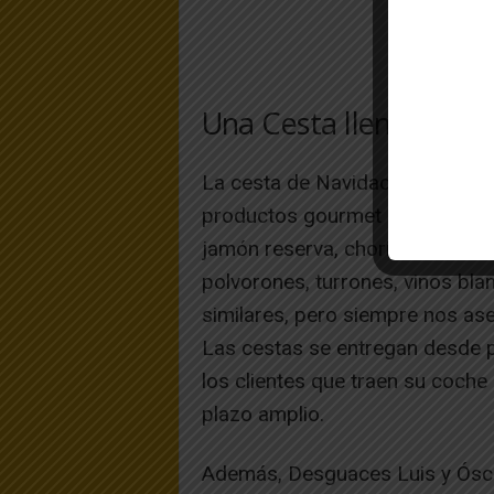
Una Cesta llena de del
La cesta de Navidad de Desguac
productos gourmet que no deja a
jamón reserva, chorizo ibérico,
polvorones, turrones, vinos bla
similares, pero siempre nos as
Las cestas se entregan desde p
los clientes que traen su coche
plazo amplio.
Además, Desguaces Luis y Ósca