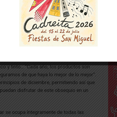
icias
es Luis y Óscar es un regalo repleto de
 nadie indiferente. Incluye una pata de
 salchichón, queso, bombones, trufas,
nco y tinto… “Cada año, los productos son
eguramos de que haya lo mejor de lo mejor”.
rincipios de diciembre, permitiendo así que
 puedan disfrutar de este obsequio en un
r se ocupa íntegramente de todas las