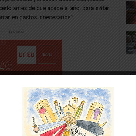
cerlo antes de que acabe el año, para evitar
orrar en gastos innecesarios”.
-- Publicidad --