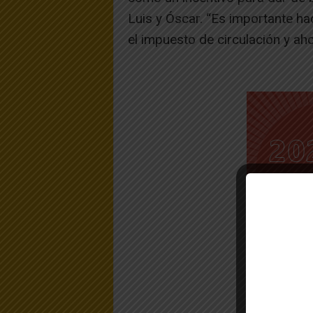
Luis y Óscar. “Es importante ha
el impuesto de circulación y ah