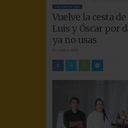
Inicio
Publirreportajes
Vuelve la cesta de Navidad 
e
PUBLIRREPORTAJES
r
Vuelve la cesta d
a
.
Luis y Óscar por d
e
s
ya no usas
31 octubre, 2024