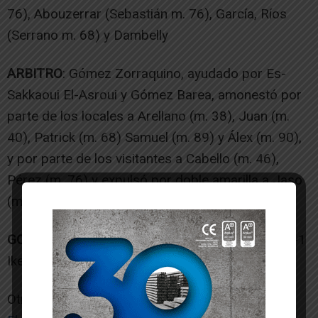
76), Abouzerrar (Sebastián m. 76), García, Ríos
(Serrano m. 68) y Dambelly
ARBITRO
: Gómez Zorraquino, ayudado por Es-
Sakkaoui El-Asroui y Gómez Barea, amonestó por
parte de los locales a Arellano (m. 38), Juan (m.
40), Patrick (m. 68) Samuel (m. 89) y Álex (m. 90),
y por parte de los visitantes a Cabello (m. 46),
Pérez (m. 76) y expulsó por doble amarilla a Jaso
(m. 87 y 87).
GOLES
: 0-1 Dambelly (m. 25), 1-1 Iker (m. 37), 2-1
Iker (m. 47)
Otras noticias de interés: