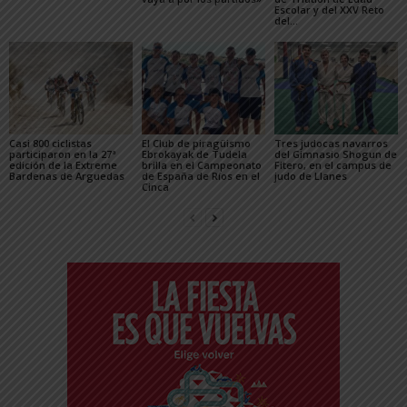
Escolar y del XXV Reto
del...
Casi 800 ciclistas
El Club de piragüismo
Tres judocas navarros
participaron en la 27ª
Ebrokayak de Tudela
del Gimnasio Shogun de
edición de la Extreme
brilla en el Campeonato
Fitero, en el campus de
Bardenas de Arguedas
de España de Ríos en el
judo de Llanes
Cinca