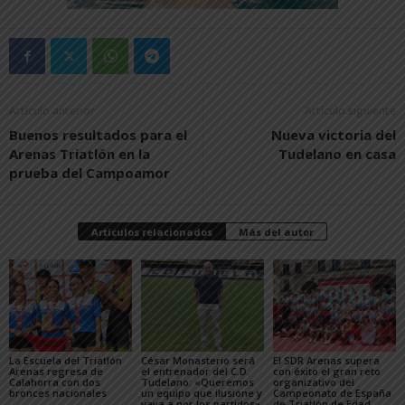
Artículo anterior
Artículo siguiente
Buenos resultados para el
Nueva victoria del
Arenas Triatlón en la
Tudelano en casa
prueba del Campoamor
Artículos relacionados
Más del autor
La Escuela del Triatlón
César Monasterio será
El SDR Arenas supera
Arenas regresa de
el entrenador del C.D.
con éxito el gran reto
Calahorra con dos
Tudelano: «Queremos
organizativo del
bronces nacionales
un equipo que ilusione y
Campeonato de España
vaya a por los partidos»
de Triatlón de Edad