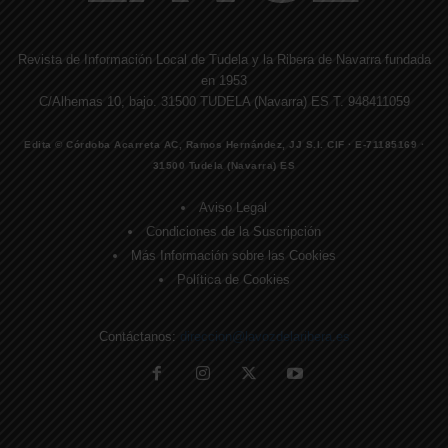
Revista de Información Local de Tudela y la Ribera de Navarra fundada
en 1953
C/Alhemas 10, bajo. 31500 TUDELA (Navarra) ES T. 948411059
Edita © Córdoba Acarreta AC, Ramos Hernández, JJ S.I. CIF · E-71185169 ·
31500 Tudela (Navarra) ES
Aviso Legal
Condiciones de la Suscripción
Más Información sobre las Cookies
Política de Cookies
Contáctanos:
direccion@lavozdelaribera.es