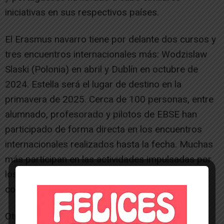
iniciativas en sus respectivos países.
El Erasmus navarro tiene por delante dos cursos y
tres encuentros internacionales más: Wodzislaw
Slaski (Polonia) en abril y Dublín en octubre de
2024. Estella será el lugar de destino en la
primavera de 2025. Cerca de 100 personas, entre
alumnado, profesorado y pilotos de EBSE han
participado de forma directa en los encuentros
internacionales realizados hasta la fecha. Muchas
más participan en las actividades impulsadas por
los siete socios en los cuatro países.[/ihc-hide-
content]
Otras noticias de interés: