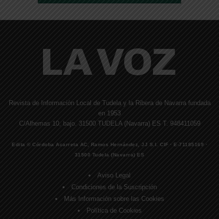
Revista de Información Local de Tudela y la Ribera de Navarra fundada
en 1953
C/Alhemas 10, bajo. 31500 TUDELA (Navarra) ES T. 948411059
Edita © Córdoba Acarreta AC, Ramos Hernández, JJ S.I. CIF · E-71185169 ·
31500 Tudela (Navarra) ES
Aviso Legal
Condiciones de la Suscripción
Más Información sobre las Cookies
Política de Cookies