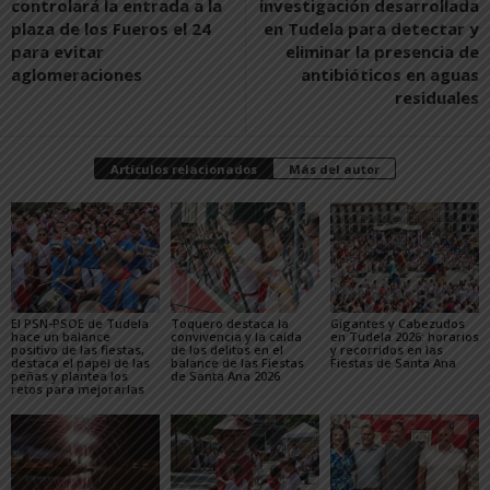
controlará la entrada a la
investigación desarrollada
plaza de los Fueros el 24
en Tudela para detectar y
para evitar
eliminar la presencia de
aglomeraciones
antibióticos en aguas
residuales
Artículos relacionados
Más del autor
El PSN-PSOE de Tudela
Toquero destaca la
Gigantes y Cabezudos
hace un balance
convivencia y la caída
en Tudela 2026: horarios
positivo de las fiestas,
de los delitos en el
y recorridos en las
destaca el papel de las
balance de las Fiestas
Fiestas de Santa Ana
peñas y plantea los
de Santa Ana 2026
retos para mejorarlas