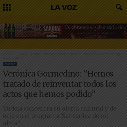
Inicio
Tudela
Verónica Gormedino: “Hemos tratado de reinventar todos los actos que
hemos podido”
TUDELA
Verónica Gormedino: “Hemos
tratado de reinventar todos los
actos que hemos podido”
Tudela concentra su oferta cultural y de
ocio en el programa“Santanica de mi
alma”