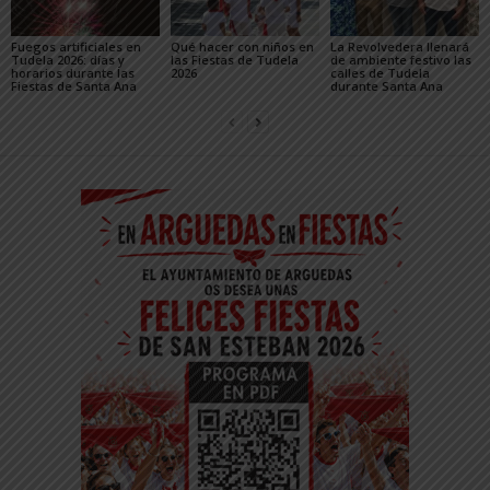
Fuegos artificiales en
Qué hacer con niños en
La Revolvedera llenará
Tudela 2026: días y
las Fiestas de Tudela
de ambiente festivo las
horarios durante las
2026
calles de Tudela
Fiestas de Santa Ana
durante Santa Ana