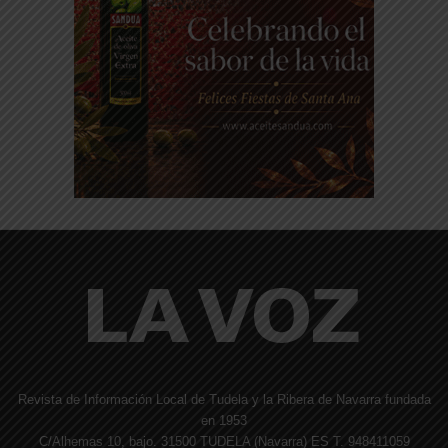
Revista de Información Local de Tudela y la Ribera de Navarra fundada
en 1953
C/Alhemas 10, bajo. 31500 TUDELA (Navarra) ES T. 948411059