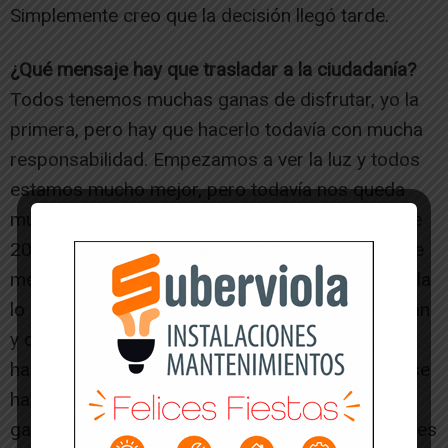
Simplemente creo que la decisión llegó tarde.
¿Qué mensaje hay que trasladar a la ciudadanía?
Todos tenemos muchas ganas de disfrutar, yo la
primera, pero hay que hacerlo todavía con mucha
responsabilidad. Empezamos a ver la luz y todos
estamos mucho mejor, pero todavía nos queda
mucho que pelear si queremos que las fiestas de
2022 sean únicas e inolvidables. No tenemos que
meter la para y comportarnos. Creo que en Tudela
lo hemos demostrado con las fiestas de San Juan
y con las de San Pedro. Han sido diferentes y se
han hecho de otra manera. Pero los escenarios se
han llenado, lo que demuestra que la gente tiene
ganas, que está concienciada y, sobre todo, qué es