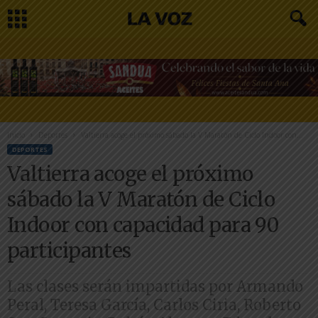
Inicio
Deportes
Valtierra acoge el próximo sábado la V Maratón de Ciclo Indoor con...
DEPORTES
Valtierra acoge el próximo
sábado la V Maratón de Ciclo
Indoor con capacidad para 90
participantes
Las clases serán impartidas por Armando
Peral, Teresa García, Carlos Ciria, Roberto