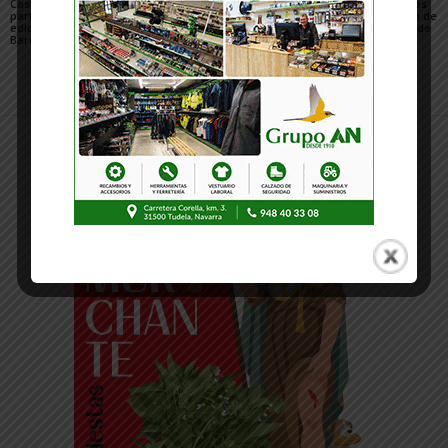
Casi 800 ciclistas
El Club de piragüismo
Tres judocas navarros
participaron en la 27ª
Ebrokayak de Tudela
del Gimnasio Shogun de
edición de la Extreme
brilla en el Campeonato
Fitero, en el campus de
Bardenas de Arguedas
de España de Ríos en el
judo de Llanes
Cinca