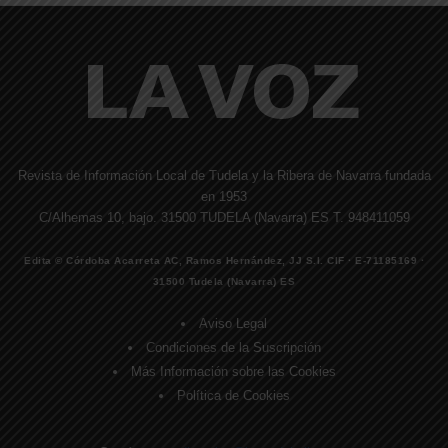
Revista de Información Local de Tudela y la Ribera de Navarra fundada
en 1953
C/Alhemas 10, bajo. 31500 TUDELA (Navarra) ES T. 948411059
Edita © Córdoba Acarreta AC, Ramos Hernández, JJ S.I. CIF · E-71185169 ·
31500 Tudela (Navarra) ES
Aviso Legal
Condiciones de la Suscripción
Más Información sobre las Cookies
Política de Cookies