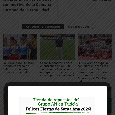
con motivo de la Semana
Europea de la Movilidad
Artículos relacionados
Más del autor
La Escuela del Triatlón
César Monasterio será
El SDR Arenas supera
Arenas regresa de
el entrenador del C.D.
con éxito el gran reto
Calahorra con dos
Tudelano: «Queremos
organizativo del
bronces nacionales
un equipo que ilusione y
Campeonato de España
vaya a por los partidos»
de Triatlón de Edad
Escolar y del XXV Reto
del...