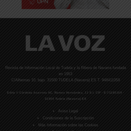
Revista de Información Local de Tudela y la Ribera de Navarra fundada
en 1953
C/Alhemas 10, bajo. 31500 TUDELA (Navarra) ES T. 948411059
Edita © Córdoba Acarreta AC, Ramos Hernández, JJ S.I. CIF · E-71185169 ·
31500 Tudela (Navarra) ES
Aviso Legal
Condiciones de la Suscripción
Más Información sobre las Cookies