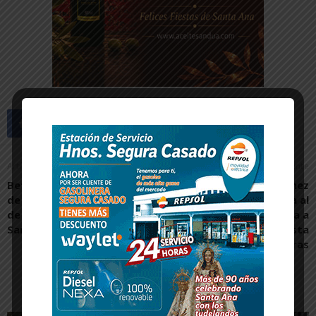
Artículo anterior
Artículo siguiente
Beterri acoge una jornada
La organización del Oinez
de convivencia de peñas
2019 de Tudela invita al
de Tudela, Tafalla,
Parlamento de Navarra a
Sangüesa y Pamplona
la celebración de la fiesta
de las ikastolas navarras
Artículos relacionados
Más del autor