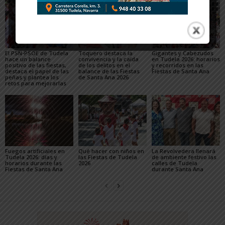
El PSN-PSOE de Tudela
Toquero destaca la
Gigantes y Cabezudos
hace un balance
convivencia y la caída
en Tudela 2026: horarios
positivo de las fiestas,
de los delitos en el
y recorridos en las
destaca el papel de las
balance de las Fiestas
Fiestas de Santa Ana
peñas y plantea los
de Santa Ana 2026
retos para mejorarlas
Fuegos artificiales en
Qué hacer con niños en
La Revolvedera llenará
Tudela 2026: días y
las Fiestas de Tudela
de ambiente festivo las
horarios durante las
2026
calles de Tudela
Fiestas de Santa Ana
durante Santa Ana