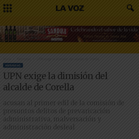
Inicio
Merindad
UPN exige la dimisión del alcalde de Corella
MERINDAD
UPN exige la dimisión del
alcalde de Corella
acusan al primer edil de la comisión de
presuntos delitos de prevaricación
administrativa, malversación y
administración desleal