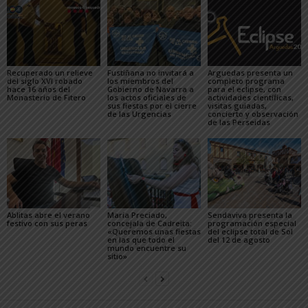
Recuperado un relieve
Fustiñana no invitará a
Arguedas presenta un
del siglo XVI robado
los miembros del
completo programa
hace 16 años del
Gobierno de Navarra a
para el eclipse, con
Monasterio de Fitero
los actos oficiales de
actividades científicas,
sus fiestas por el cierre
visitas guiadas,
de las Urgencias
concierto y observación
de las Perseidas
Ablitas abre el verano
María Preciado,
Sendaviva presenta la
festivo con sus peras
concejala de Cadreita:
programación especial
«Queremos unas fiestas
del eclipse total de Sol
en las que todo el
del 12 de agosto
mundo encuentre su
sitio»