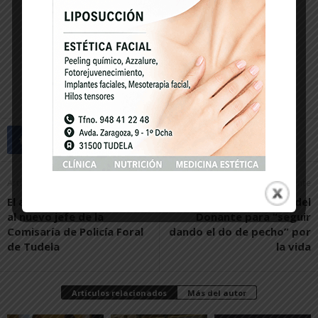
Artículo anterior
Artículo siguiente
El alcalde de Tudela recibe
Tudela se suma al Día del
al nuevo jefe de la
Donante para “seguir
Comisaría de Policía Foral
dando el do de pecho” por
de Tudela
la vida
Artículos relacionados
Más del autor