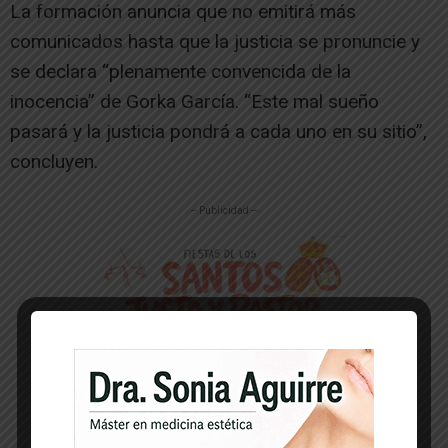
La formación anuncia que no emitirá más
comunicados hasta que la justicia se pronuncie y
se declara “plenamente convencida de la
inocencia” de Gorka García. “Este mal sueño
pasará y la justicia pondrá a cada uno en su sitio”,
concluyen.
-- Publicidad --