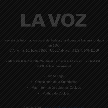
Revista de Información Local de Tudela y la Ribera de Navarra fundada
en 1953
C/Alhemas 10, bajo. 31500 TUDELA (Navarra) ES T. 948411059
Edita © Córdoba Acarreta AC, Ramos Hernández, JJ S.I. CIF · E-71185169 ·
31500 Tudela (Navarra) ES
Aviso Legal
Condiciones de la Suscripción
Más Información sobre las Cookies
Política de Cookies
Contáctanos:
direccion@lavozdelaribera.es