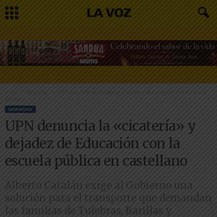
Inicio
Merindad
UPN denuncia la «cicatería» y dejadez de Educación con la escuela
pública...
MERINDAD
UPN denuncia la «cicatería» y
dejadez de Educación con la
escuela pública en castellano
Alberto Catalán exige al Gobierno una
solución para el transporte que demandan
las familias de Tulebras, Barillas y