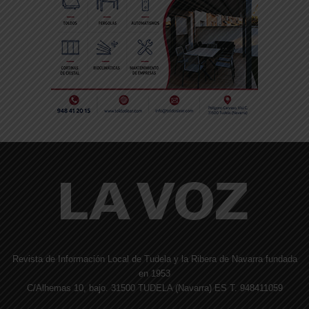
Revista de Información Local de Tudela y la Ribera de Navarra fundada
en 1953
C/Alhemas 10, bajo. 31500 TUDELA (Navarra) ES T. 948411059