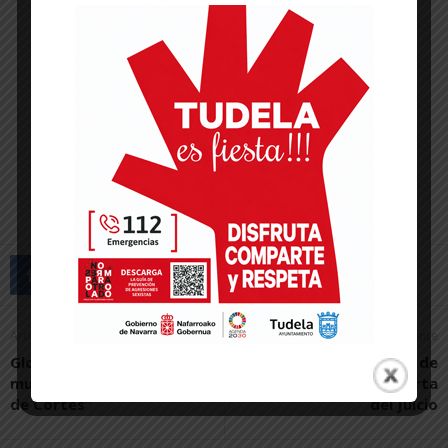
Artículo anterior
Artículo siguiente
Gloria Munilla: “Me siento
El atrio del Parlamento de
muy agradecida al pueblo
Navarra acoge a la Puerta
de Cortes”
del Juicio