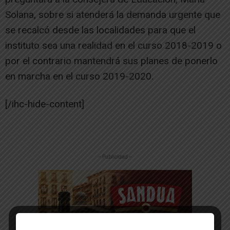
Solana, sobre si atenderá la demanda urgente que
se recalcó desde las localidades para que el
instituto sea una realidad en el curso 2018-2019 o
por el contrario mantendrá sus planes de ponerlo
en marcha en el curso 2019-2020.
[/ihc-hide-content]
-- Publicidad --