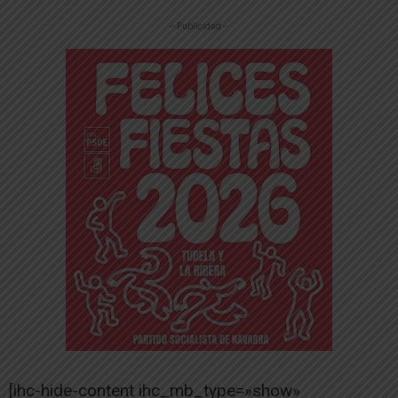
-- Publicidad --
[ihc-hide-content ihc_mb_type=»show»