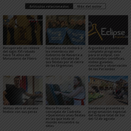
Artículos relacionados
Más del autor
Recuperado un relieve
Fustiñana no invitará a
Arguedas presenta un
del siglo XVI robado
los miembros del
completo programa
hace 16 años del
Gobierno de Navarra a
para el eclipse, con
Monasterio de Fitero
los actos oficiales de
actividades científicas,
sus fiestas por el cierre
visitas guiadas,
de las Urgencias
concierto y observación
de las Perseidas
Ablitas abre el verano
María Preciado,
Sendaviva presenta la
festivo con sus peras
concejala de Cadreita:
programación especial
«Queremos unas fiestas
del eclipse total de Sol
en las que todo el
del 12 de agosto
mundo encuentre su
sitio»