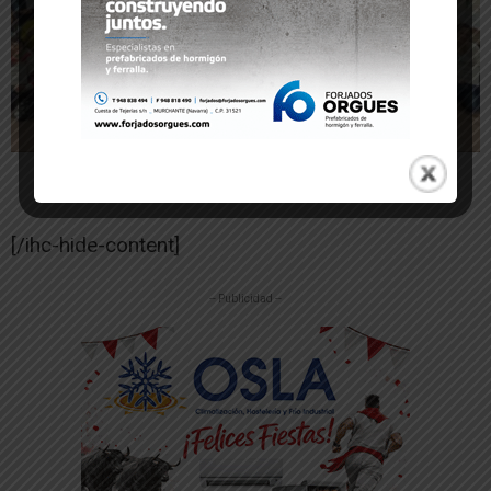
[/ihc-hide-content]
-- Publicidad --