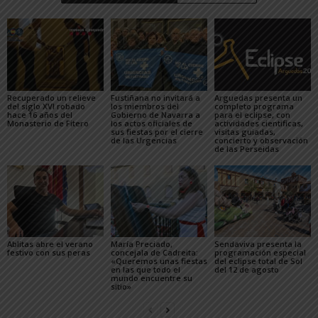
Recuperado un relieve
Fustiñana no invitará a
Arguedas presenta un
del siglo XVI robado
los miembros del
completo programa
hace 16 años del
Gobierno de Navarra a
para el eclipse, con
Monasterio de Fitero
los actos oficiales de
actividades científicas,
sus fiestas por el cierre
visitas guiadas,
de las Urgencias
concierto y observación
de las Perseidas
Ablitas abre el verano
María Preciado,
Sendaviva presenta la
festivo con sus peras
concejala de Cadreita:
programación especial
«Queremos unas fiestas
del eclipse total de Sol
en las que todo el
del 12 de agosto
mundo encuentre su
sitio»