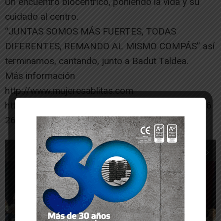
Un encuentro biocéntrico, poniendo la vida y su
cuidado al centro.
“JUNTAS SOMOS MÁS FUERTES, TODAS
DIFERENTES, REMANDO AL MISMO COMPÁS” así
terminamos, cantando, junto a Badut Taldea.
Más información
http://www.mujeresablitas.com
https://www.youtube.com/@hierbabuenaablitas26
26
1
de 6