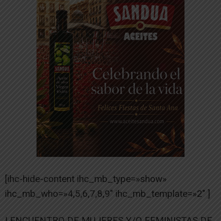
[ihc-hide-content ihc_mb_type=»show»
ihc_mb_who=»4,5,6,7,8,9″ ihc_mb_template=»2″ ]
I ENCUENTRO DE MUJERES Y/O FEMINISTAS DE