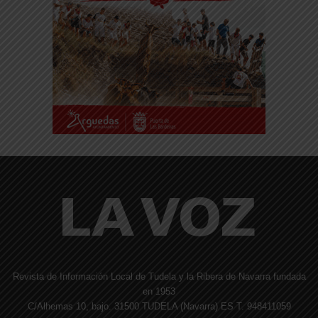
Revista de Información Local de Tudela y la Ribera de Navarra fundada
en 1953
C/Alhemas 10, bajo. 31500 TUDELA (Navarra) ES T. 948411059