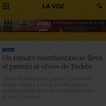
Inicio
Tudela
Un tomate murchantino se lleva el premio al «Feo» de Tudela
TUDELA
Un tomate murchantino se lleva
el premio al «Feo» de Tudela
Charo Mendigorria gana el premio al
mejor tomate y Gregorio Magaña el
premio al más feo con un ejemplar de 1
kilo 450 gramos