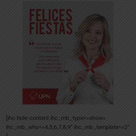
[ihc-hide-content ihc_mb_type=»show»
ihc_mb_who=»4,5,6,7,8,9″ ihc_mb_template=»2″