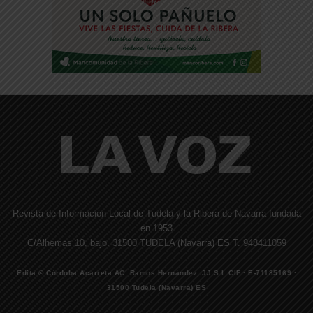
Revista de Información Local de Tudela y la Ribera de Navarra fundada
en 1953
C/Alhemas 10, bajo. 31500 TUDELA (Navarra) ES T. 948411059
Edita © Córdoba Acarreta AC, Ramos Hernández, JJ S.I. CIF · E-71185169 ·
31500 Tudela (Navarra) ES