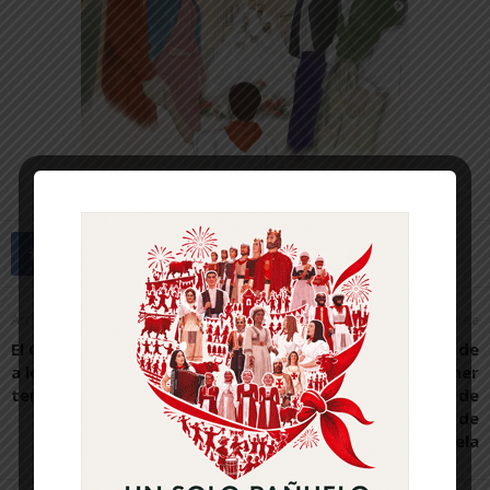
Artículo anterior
Artículo siguiente
El C.D. Ablitense presenta
José Miguel Arranz, de
a los 7 equipos de la
Erandio (Vizcaya), primer
temporada 2019-2020
premio del Concurso de
pintura al aire libre de
Tudela