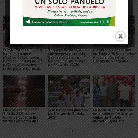
Artículos relacionados
Más del autor
El PSN-PSOE de Tudela
Toquero destaca la
Gigantes y Cabezudos
hace un balance
convivencia y la caída
en Tudela 2026: horarios
positivo de las fiestas,
de los delitos en el
y recorridos en las
destaca el papel de las
balance de las Fiestas
Fiestas de Santa Ana
peñas y plantea los
de Santa Ana 2026
retos para mejorarlas
Fuegos artificiales en
Qué hacer con niños en
La Revolvedera llenará
Tudela 2026: días y
las Fiestas de Tudela
de ambiente festivo las
horarios durante las
2026
calles de Tudela
Fiestas de Santa Ana
durante Santa Ana