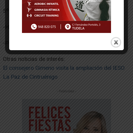
5º César Jiménez
-Héctor Lapeña
-Paula Lasanta
Otras noticias de interés:
El consejero Gimeno visita la ampliación del IESO
La Paz de Cintruénigo
-- Publicidad --