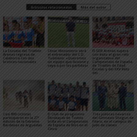
Artículos relacionados
Más del autor
La Escuela del Triatlón
César Monasterio será
El SDR Arenas supera
Arenas regresa de
el entrenador del C.D.
con éxito el gran reto
Calahorra con dos
Tudelano: «Queremos
organizativo del
bronces nacionales
un equipo que ilusione y
Campeonato de España
vaya a por los partidos»
de Triatlón de Edad
Escolar y del XXV Reto
del...
Casi 800 ciclistas
El Club de piragüismo
Tres judocas navarros
participaron en la 27ª
Ebrokayak de Tudela
del Gimnasio Shogun de
edición de la Extreme
brilla en el Campeonato
Fitero, en el campus de
Bardenas de Arguedas
de España de Ríos en el
judo de Llanes
Cinca