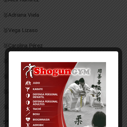
🥈Adriana Viela
🥈Vega Lizaso
🥉Carolina Pérez
🥉Leire Oruezábal
🥉Leire Cortijo
🥉Aitor Escribano
🥉Adriana Planillo
5ª Amaia Sánchez