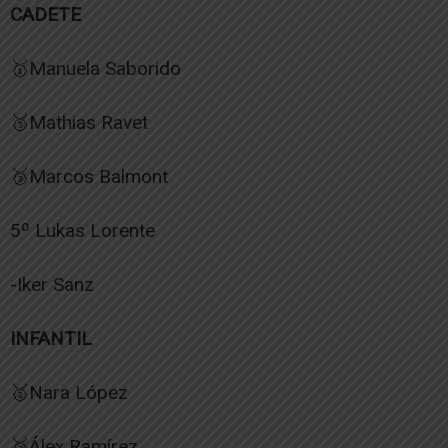
CADETE
🥇Manuela Saborido
🥉Mathias Ravet
🥉Marcos Balmont
5º Lukas Lorente
-Iker Sanz
INFANTIL
🥈Nara López
🥈Álex Ramírez