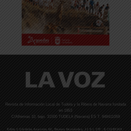
Revista de Información Local de Tudela y la Ribera de Navarra fundada
en 1953
C/Alhemas 10, bajo. 31500 TUDELA (Navarra) ES T. 948411059
Edita © Córdoba Acarreta AC, Ramos Hernández, JJ S.I. CIF · E-71185169 ·