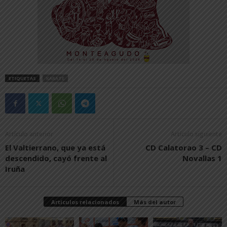
ETIQUETAS
KARATE
Artículo anterior
Artículo siguiente
El Valtierrano, que ya está
CD Calatorao 3 – CD
descendido, cayó frente al
Novallas 1
Iruña
Artículos relacionados
Más del autor