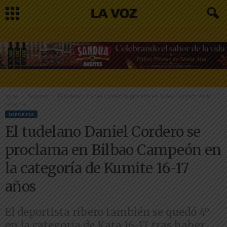
Inicio
Deportes
El tudelano Daniel Cordero se proclama en Bilbao Campeón en la
categoría...
DEPORTES
El tudelano Daniel Cordero se
proclama en Bilbao Campeón en
la categoría de Kumite 16-17
años
El deportista ribero también se quedó 4º
en la categoría de Kata 16-17, tras haber