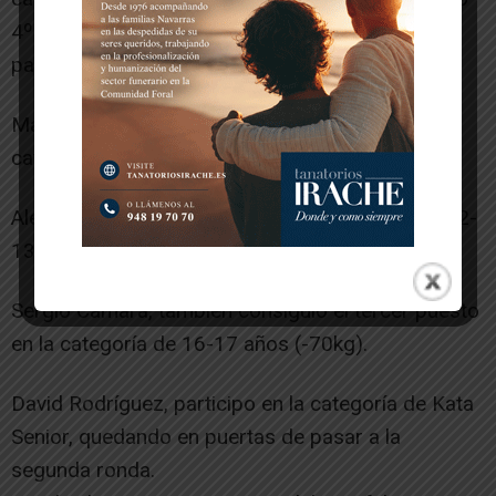
4º en la categoría de Kata 16-17, tras haber
pasado a la segundad ronda.
Martina Huguet, consiguió el tercer puesto en la
categoría de kata femenino 10-11 años.
Alex Conde, fue tercero en la categoría Kumite 12-
13 años (+50 kg).
Sergio Cámara, también consiguió el tercer puesto
en la categoría de 16-17 años (-70kg).
David Rodríguez, participo en la categoría de Kata
Senior, quedando en puertas de pasar a la
segunda ronda.