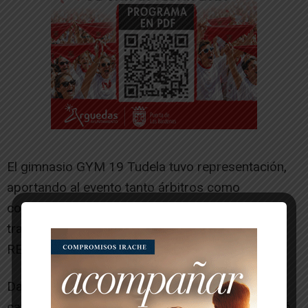
El gimnasio GYM 19 Tudela tuvo representación,
aportando al evento tanto árbitros como
competidores, realizando todos un excelente
trabajo.
RESULTADOS:
Daniel Cordero se proclamó Campeón en la
categoría de Kumite 16-17 años (-80kg), y quedó