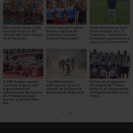
Murchante reúne a 505
La Escuela del Triatlón
César Monasterio será
corredores en la 30ª
Arenas regresa de
el entrenador del C.D.
edición del Cross Virgen
Calahorra con dos
Tudelano: «Queremos
de la Asunción
bronces nacionales
un equipo que ilusione y
vaya a por los partidos»
El SDR Arenas supera
Casi 800 ciclistas
El Club de piragüismo
con éxito el gran reto
participaron en la 27ª
Ebrokayak de Tudela
organizativo del
edición de la Extreme
brilla en el Campeonato
Campeonato de España
Bardenas de Arguedas
de España de Ríos en el
de Triatlón de Edad
Cinca
Escolar y del XXV Reto
del...