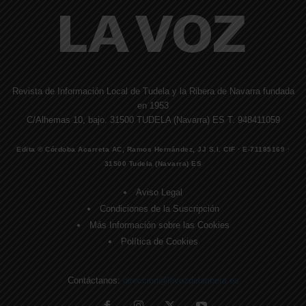
Revista de Información Local de Tudela y la Ribera de Navarra fundada
en 1953
C/Alhemas 10, bajo. 31500 TUDELA (Navarra) ES T. 948411059
Edita © Córdoba Acarreta AC, Ramos Hernández, JJ S.I. CIF · E-71185169 ·
31500 Tudela (Navarra) ES
Aviso Legal
Condiciones de la Suscripción
Más Información sobre las Cookies
Política de Cookies
Contáctanos:
direccion@lavozdelaribera.es