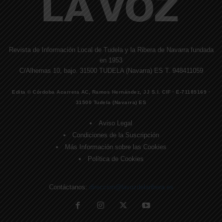
Revista de Información Local de Tudela y la Ribera de Navarra fundada
en 1953
C/Alhemas 10, bajo. 31500 TUDELA (Navarra) ES T. 948411059
Edita © Córdoba Acarreta AC, Ramos Hernández, JJ S.I. CIF · E-71185169 ·
31500 Tudela (Navarra) ES
Aviso Legal
Condiciones de la Suscripción
Más Información sobre las Cookies
Política de Cookies
Contáctanos:
direccion@lavozdelaribera.es