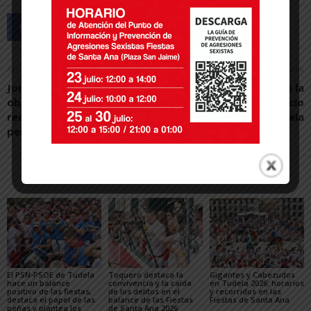
Artículo anterior
Artículo siguiente
Jorge Fernández: «Mi
Se desprende parte de la
objetivo en La Peña es
cubierta del nuevo palacio
recuperar las sensaciones
de Justicia de Tudela
perdidas en la portería»
Artículos relacionados
Más del autor
El PSN-PSOE de Tudela
Toquero destaca la
Gigantes y Cabezudos
hace un balance
convivencia y la caída
en Tudela 2026: horarios
positivo de las fiestas,
de los delitos en el
y recorridos en las
destaca el papel de las
balance de las Fiestas
Fiestas de Santa Ana
peñas y plantea los
de Santa Ana 2026