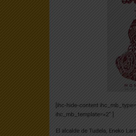
[ihc-hide-content ihc_mb_type
ihc_mb_template=»2″ ]
El alcalde de Tudela, Eneko Lar