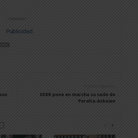
-- Publicidad --
UPNA
Artículo siguiente
sus
EDER pone en marcha su sede de
Peralta-Azkoien