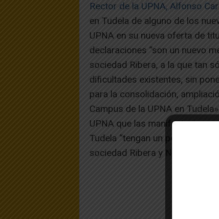
Rector de la UPNA, Alfonso Ca
en Tudela de alguno de los nuev
UPNA en su nueva oferta de titu
declaraciones “son un nuevo men
sociedad Ribera, a la que tan só
dificultades existentes, sin po
para la consolidación, ampliaci
Campus de la UPNA en Tudela» y
UPNA que las manifestaciones p
Tudela “tengan un perfil más pr
sociedad Ribera y Navarra en g