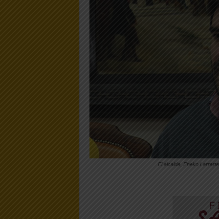
El alcalde, Eneko Larrart