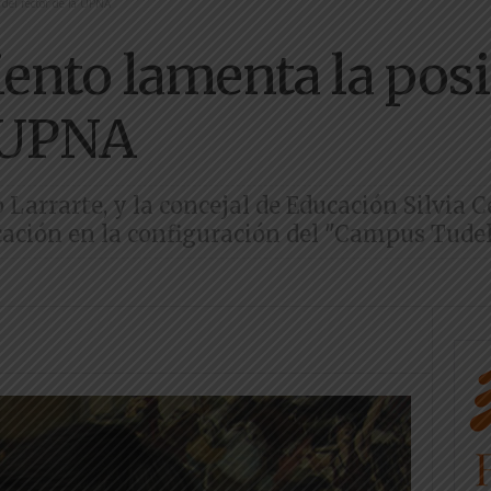
 del rector de la UPNA
ento lamenta la posi
a UPNA
 Larrarte, y la concejal de Educación Silvia C
ación en la configuración del "Campus Tude