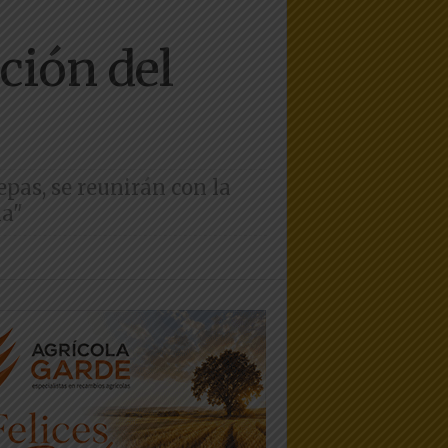
ción del
epas, se reunirán con la
la"