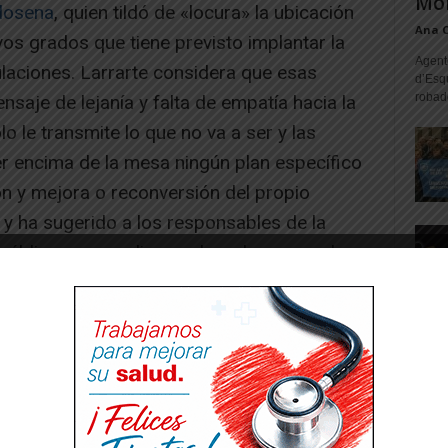
Mon
rlosena
, quien tildó de «locura» la ubicación
Ana 
os grados que tiene previsto implantar la
Agente
laciones. Larrarte considera que esas
d’Esq
robad
saje de lejanía y falta de empatía hacia la
lo le transmite lo que no va a ser y las
ner encima de la mesa ningún plan específico
ón y mejora o reconversión del propio
 ha sugerido a los responsables de la
úblicas que realicen sobre el campus de
opositivo por el bien del propio Campus y la
eneral».
-- Publicidad --