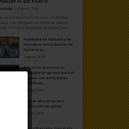
asterio de Fitero
Córdoba
-
4 agosto, 2026
s de la Policía Nacional, junto con Mossos
uadra, han entregado un relieve de madera
o en 2010 en el Monasterio de Santa Clara...
Fustiñana no invitará a los
miembros del Gobierno de
Navarra a...
1 agosto, 2026
Arguedas presenta un
completo programa para el
eclipse, con actividades
científicas,...
20 julio, 2026
Ablitas abre el verano
festivo con sus peras
11 julio, 2026
María Preciado, concejala