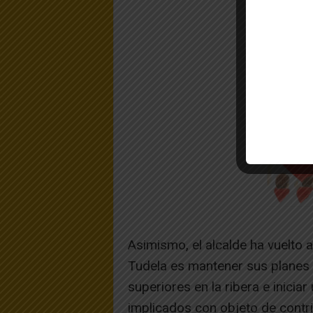
Asimismo, el alcalde ha vuelto a
Tudela es mantener sus planes t
superiores en la ribera e inicia
implicados con objeto de contri