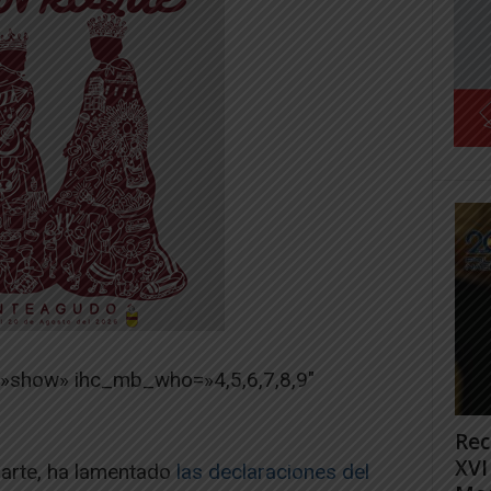
=»show» ihc_mb_who=»4,5,6,7,8,9″
Rec
XVI
rarte, ha lamentado
las declaraciones del