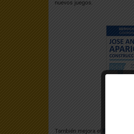
nuevos juegos.
También mejora el
Parque de l