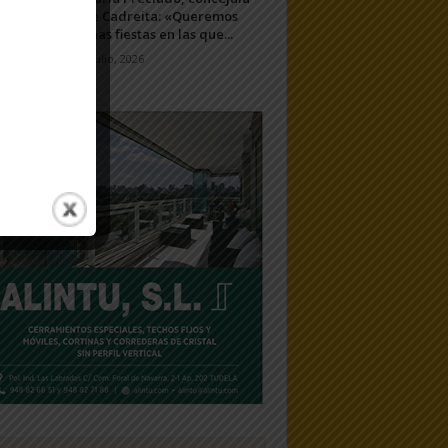
de Cadreita: «Queremos
unas fiestas en las que...
7 julio, 2026