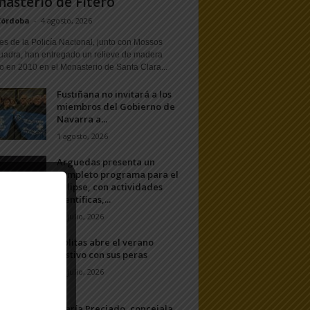
asterio de Fitero
Córdoba
-
4 agosto, 2026
s de la Policía Nacional, junto con Mossos
uadra, han entregado un relieve de madera
o en 2010 en el Monasterio de Santa Clara...
Fustiñana no invitará a los
miembros del Gobierno de
Navarra a...
1 agosto, 2026
Arguedas presenta un
completo programa para el
eclipse, con actividades
científicas,...
20 julio, 2026
Ablitas abre el verano
festivo con sus peras
11 julio, 2026
María Preciado, concejala