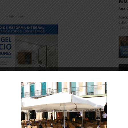
Mon
Ana 
-- Publicidad --
Agente
d’Esq
robad
a Azucarera
,
en la zona de calistenia y