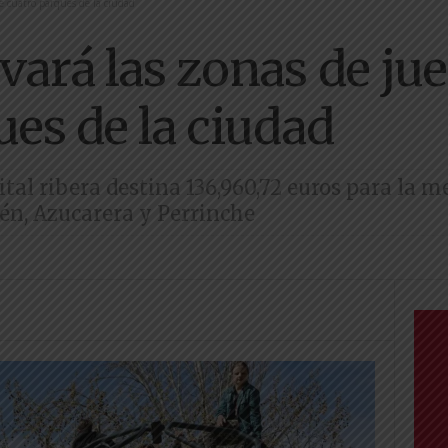
e cuatro parques de la ciudad
vará las zonas de ju
ues de la ciudad
tal ribera destina 136,960,72 euros para la m
n, Azucarera y Perrinche