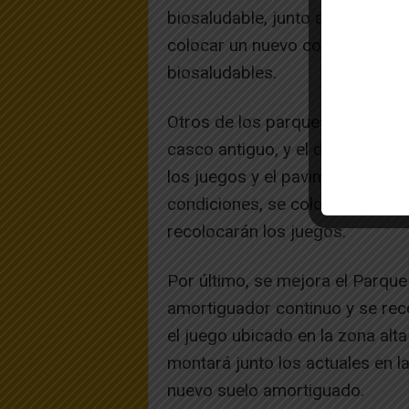
biosaludable, junto a la Chimen
colocar un nuevo conjunto de ca
biosaludables.
Otros de los parques afectados 
casco antiguo, y el de
Perrinche
los juegos y el pavimento amor
condiciones, se colocará un nu
recolocarán los juegos.
Por último, se mejora el Parque
amortiguador continuo y se rec
el juego ubicado en la zona alt
montará junto los actuales en l
nuevo suelo amortiguado.