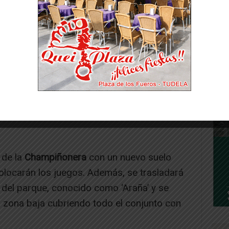
ea, donde se pavimentará la zona para
listenia y una serie de elementos
por la intervención es el de
Terraplén,
en el
,
en el Barrio de Lourdes, donde se retirarán
tiguador actual, que está en muy malas
evo suelo amortiguador continuo y se
 de la
Champiñonera
con un nuevo suelo
olocarán los juegos. Además, se trasladará
a del parque, conocido como ‘Araña’ y se
a zona baja cubriendo todo el conjunto con