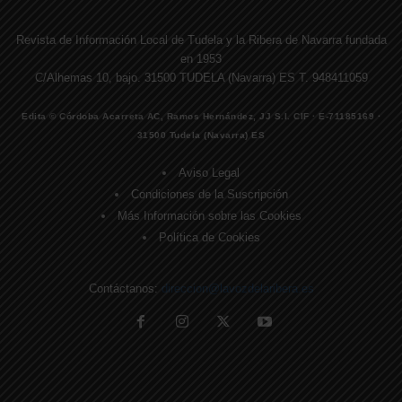
Revista de Información Local de Tudela y la Ribera de Navarra fundada
en 1953
C/Alhemas 10, bajo. 31500 TUDELA (Navarra) ES T. 948411059
Edita © Córdoba Acarreta AC, Ramos Hernández, JJ S.I. CIF · E-71185169 ·
31500 Tudela (Navarra) ES
Aviso Legal
Condiciones de la Suscripción
Más Información sobre las Cookies
Política de Cookies
Contáctanos:
direccion@lavozdelaribera.es