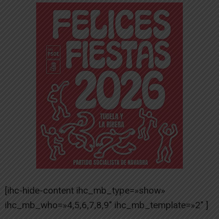
[ihc-hide-content ihc_mb_type=»show»
ihc_mb_who=»4,5,6,7,8,9″ ihc_mb_template=»2″ ]