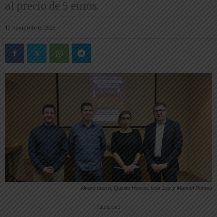
al precio de 5 euros.
10 noviembre, 2023
Alvaro Iborra, Quinito Huerta, Iciar Les y Manuel Romeo
-- Publicidad --