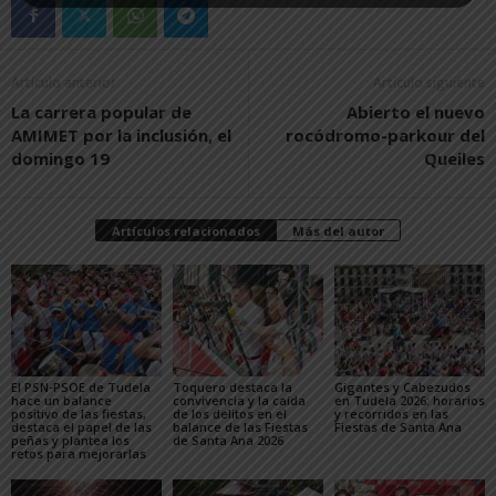
Artículo anterior
Artículo siguiente
La carrera popular de
Abierto el nuevo
AMIMET por la inclusión, el
rocódromo-parkour del
domingo 19
Queiles
Artículos relacionados
Más del autor
El PSN-PSOE de Tudela
Toquero destaca la
Gigantes y Cabezudos
hace un balance
convivencia y la caída
en Tudela 2026: horarios
positivo de las fiestas,
de los delitos en el
y recorridos en las
destaca el papel de las
balance de las Fiestas
Fiestas de Santa Ana
peñas y plantea los
de Santa Ana 2026
retos para mejorarlas