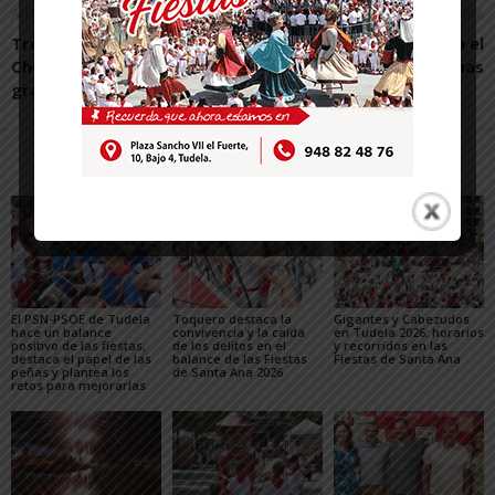
Artículo anterior
Artículo siguiente
Trofeo de la Amistad: F.C.
Tres victorias para el
Chelsea-Tudela sella un
Baloncesto Arenas
gran partido
Artículos relacionados
Más del autor
El PSN-PSOE de Tudela
Toquero destaca la
Gigantes y Cabezudos
hace un balance
convivencia y la caída
en Tudela 2026: horarios
positivo de las fiestas,
de los delitos en el
y recorridos en las
destaca el papel de las
balance de las Fiestas
Fiestas de Santa Ana
peñas y plantea los
de Santa Ana 2026
retos para mejorarlas