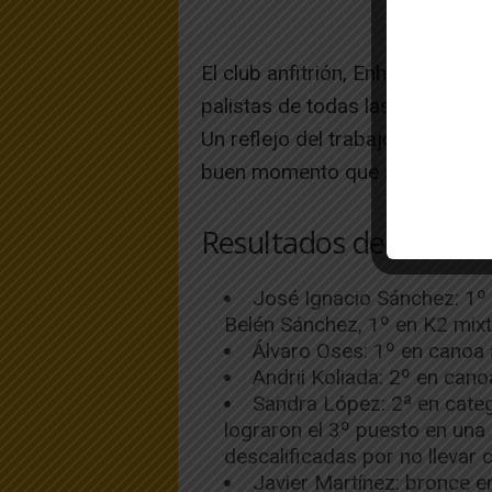
El club anfitrión, Enhol Ebroka
palistas de todas las categorías
Un reflejo del trabajo de la es
buen momento que atraviesa es
Resultados de Enhol 
José Ignacio Sánchez: 1º 
Belén Sánchez, 1º en K2 mixt
Álvaro Oses: 1º en canoa 
Andrii Koliada: 2º en cano
Sandra López: 2ª en categ
lograron el 3º puesto en una
descalificadas por no llevar 
Javier Martínez: bronce en