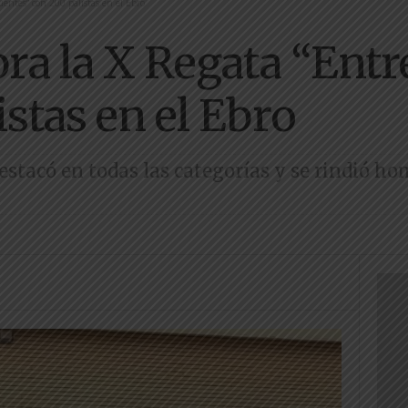
uentes” con 200 palistas en el Ebro
bra la X Regata “Ent
stas en el Ebro
stacó en todas las categorías y se rindió ho