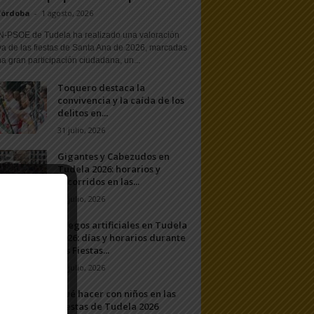
Córdoba
-
1 agosto, 2026
N-PSOE de Tudela ha realizado una valoración
va de las fiestas de Santa Ana de 2026, marcadas
a gran participación ciudadana, un...
Toquero destaca la
convivencia y la caída de los
delitos en...
31 julio, 2026
Gigantes y Cabezudos en
Tudela 2026: horarios y
recorridos en las...
25 julio, 2026
Fuegos artificiales en Tudela
2026: días y horarios durante
las Fiestas...
24 julio, 2026
Qué hacer con niños en las
Fiestas de Tudela 2026