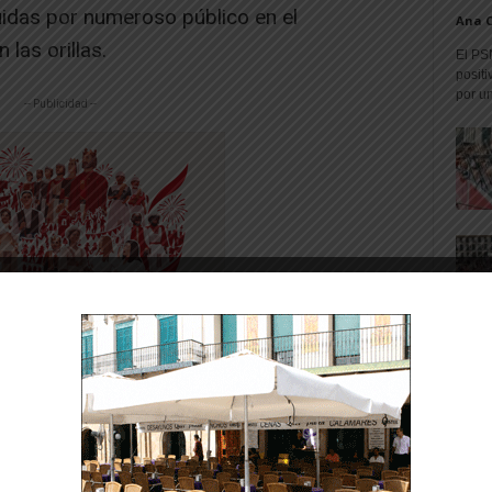
uidas por numeroso público en el
Ana 
las orillas.
El PS
positi
por un
-- Publicidad --