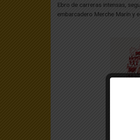
Ebro de carreras intensas, seg
embarcadero Merche Marín y en 