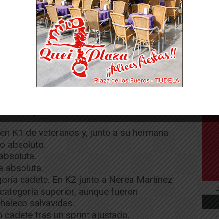
yak, contó con una amplia representación de
, desde la cantera hasta la sección máster.
cuela de piragüismo “Belén Sánchez” y del
te deporte en Tudela.
Ebrokayak
en K1 de veteranos y, junto a su hermana
o absoluto.
absoluta.
a absoluta.
oría cadete. En K2 junto a Nerea Martínez
 categoría superior, aunque fueron
chaleco salvavidas.
 cadete tras un sprint ajustado.