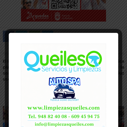
Artículo anterior
Artículo siguiente
El Hospital presenta un
Una comunidad energética
plan de movilidad
en Marcilla para reducir la
sostenible para reducir el
factura de la luz
uso del vehículo particular
Artículos relacionados
Más del autor