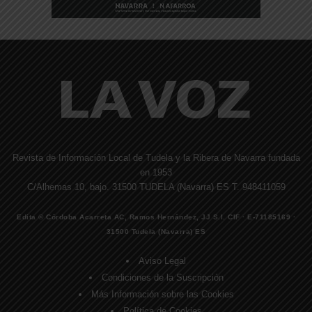
Revista de Información Local de Tudela y la Ribera de Navarra fundada
en 1953
C/Alhemas 10, bajo. 31500 TUDELA (Navarra) ES T. 948411059
Edita © Córdoba Acarreta AC, Ramos Hernández, JJ S.I. CIF · E-71185169 ·
31500 Tudela (Navarra) ES
Aviso Legal
Condiciones de la Suscripción
Más Información sobre las Cookies
Política de Cookies