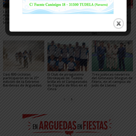
La Escuela del Triatlón
César Monasterio será
El SDR Arenas supera
Arenas regresa de
el entrenador del C.D.
con éxito el gran reto
Calahorra con dos
Tudelano: «Queremos
organizativo del
bronces nacionales
un equipo que ilusione y
Campeonato de España
vaya a por los partidos»
de Triatlón de Edad
Escolar y del XXV Reto
del...
Casi 800 ciclistas
El Club de piragüismo
Tres judocas navarros
participaron en la 27ª
Ebrokayak de Tudela
del Gimnasio Shogun de
edición de la Extreme
brilla en el Campeonato
Fitero, en el campus de
Bardenas de Arguedas
de España de Ríos en el
judo de Llanes
Cinca