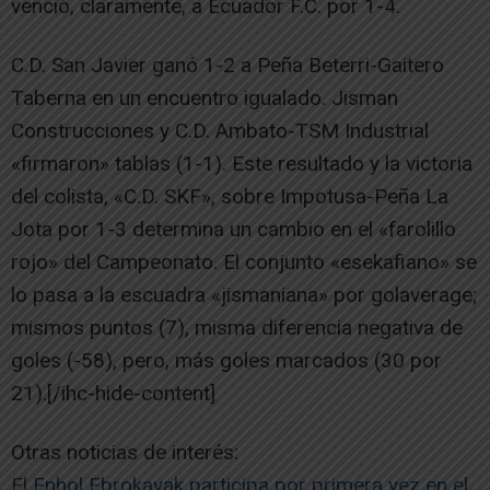
venció, claramente, a Ecuador F.C. por 1-4.
C.D. San Javier ganó 1-2 a Peña Beterri-Gaitero
Taberna en un encuentro igualado. Jisman
Construcciones y C.D. Ambato-TSM Industrial
«firmaron» tablas (1-1). Este resultado y la victoria
del colista, «C.D. SKF», sobre Impotusa-Peña La
Jota por 1-3 determina un cambio en el «farolillo
rojo» del Campeonato. El conjunto «esekafiano» se
lo pasa a la escuadra «jismaniana» por golaverage;
mismos puntos (7), misma diferencia negativa de
goles (-58), pero, más goles marcados (30 por
21).[/ihc-hide-content]
Otras noticias de interés:
El Enhol Ebrokayak participa por primera vez en el