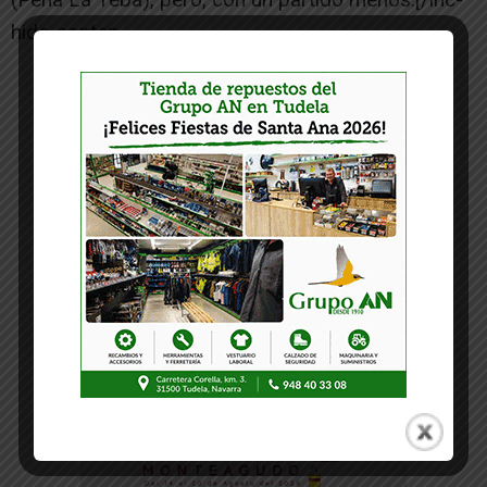
hide-conten
-- Publicidad --