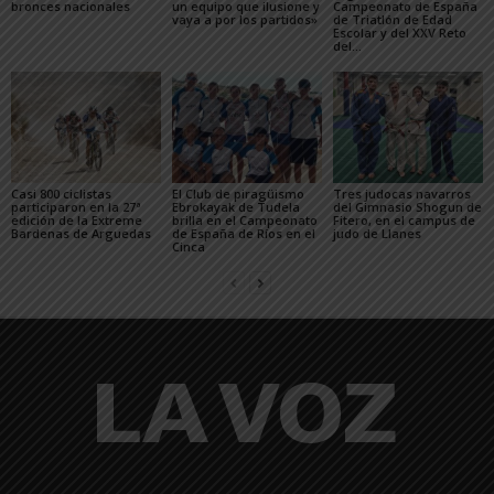
bronces nacionales
un equipo que ilusione y
Campeonato de España
vaya a por los partidos»
de Triatlón de Edad
Escolar y del XXV Reto
del...
Casi 800 ciclistas
El Club de piragüismo
Tres judocas navarros
participaron en la 27ª
Ebrokayak de Tudela
del Gimnasio Shogun de
edición de la Extreme
brilla en el Campeonato
Fitero, en el campus de
Bardenas de Arguedas
de España de Ríos en el
judo de Llanes
Cinca