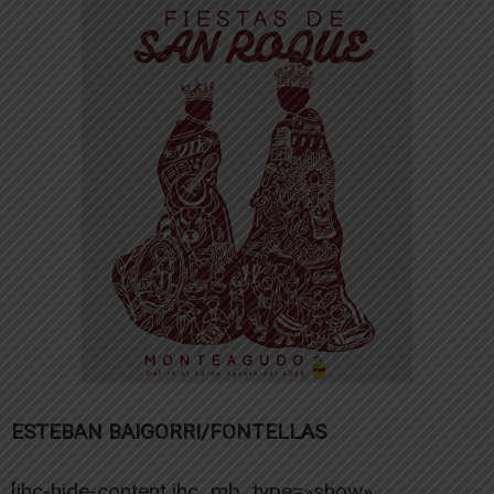
ESTEBAN BAIGORRI/FONTELLAS
[ihc-hide-content ihc_mb_type=»show»