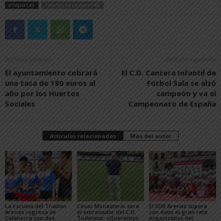
ETIQUETAS
TROFEO DE LA AMISTAD
Artículo anterior
Artículo siguiente
El ayuntamiento cobrará
El C.D. Cantera Infantil de
una tasa de 180 euros al
Fútbol Sala se alzó
año por los Huertos
campeón y va al
Sociales
Campeonato de España
Artículos relacionados
Más del autor
La Escuela del Triatlón
César Monasterio será
El SDR Arenas supera
Arenas regresa de
el entrenador del C.D.
con éxito el gran reto
Calahorra con dos
Tudelano: «Queremos
organizativo del