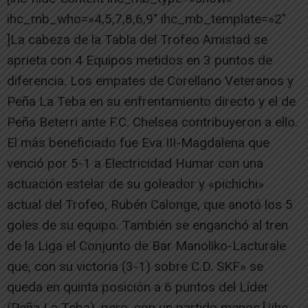
ihc_mb_who=»4,5,7,8,6,9″ ihc_mb_template=»2″
]La cabeza de la Tabla del Trofeo Amistad se
aprieta con 4 Equipos metidos en 3 puntos de
diferencia. Los empates de Corellano Veteranos y
Peña La Teba en su enfrentamiento directo y el de
Peña Beterri ante F.C. Chelsea contribuyeron a ello.
El más beneficiado fue Eva III-Magdalena que
venció por 5-1 a Electricidad Humar con una
actuación estelar de su goleador y «pichichi»
actual del Trofeo, Rubén Calonge, que anotó los 5
goles de su equipo. También se enganchó al tren
de la Liga el Conjunto de Bar Manoliko-Lacturale
que, con su victoria (3-1) sobre C.D. SKF» se
queda en quinta posición a 6 puntos del Líder
(Peña La Teba), pero, con un partido menos.[/ihc-