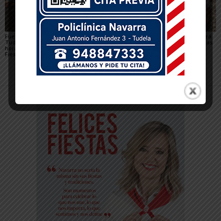
Fuegos artificiales en
Qué hacer con niños en
La Revolvedera llenará
Tudela 2026: días y
las Fiestas de Tudela
de ambiente festivo las
horarios durante las
2026
calles de Tudela
Fiestas de Santa Ana
durante Santa Ana