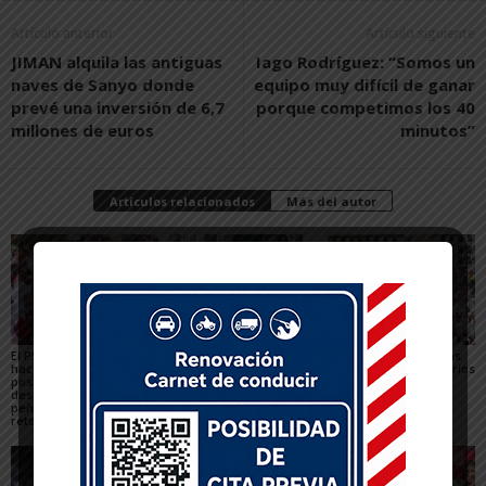
Artículo anterior
Artículo siguiente
JIMAN alquila las antiguas
Iago Rodríguez: “Somos un
naves de Sanyo donde
equipo muy difícil de ganar
prevé una inversión de 6,7
porque competimos los 40
millones de euros
minutos”
Artículos relacionados
Más del autor
El PSN-PSOE de Tudela
Toquero destaca la
Gigantes y Cabezudos
hace un balance
convivencia y la caída
en Tudela 2026: horarios
positivo de las fiestas,
de los delitos en el
y recorridos en las
destaca el papel de las
balance de las Fiestas
Fiestas de Santa Ana
peñas y plantea los
de Santa Ana 2026
retos para mejorarlas