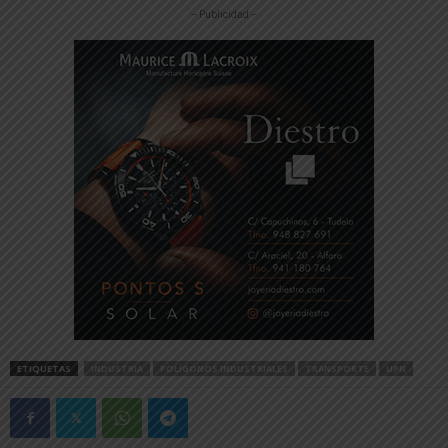
-- Publicidad --
ETIQUETAS
INDUSTRIA
POLÍGONOS INDUSTRIALES
TRANSPORTE
UPN