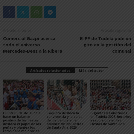
Artículo anterior
Artículo siguiente
Comercial Gazpi acerca
El PP de Tudela pide un
todo el universo
giro en la gestión del
Mercedes-Benz a la Ribera
comunal
Artículos relacionados
Más del autor
El PSN-PSOE de Tudela
Toquero destaca la
Gigantes y Cabezudos
hace un balance
convivencia y la caída
en Tudela 2026: horarios
positivo de las fiestas,
de los delitos en el
y recorridos en las
destaca el papel de las
balance de las Fiestas
Fiestas de Santa Ana
peñas y plantea los
de Santa Ana 2026
retos para mejorarlas