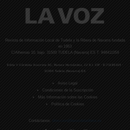
Revista de Información Local de Tudela y la Ribera de Navarra fundada
en 1953
C/Alhemas 10, bajo. 31500 TUDELA (Navarra) ES T. 948411059
Edita © Córdoba Acarreta AC, Ramos Hernández, JJ S.I. CIF · E-71185169 ·
31500 Tudela (Navarra) ES
Aviso Legal
Condiciones de la Suscripción
Más Información sobre las Cookies
Política de Cookies
Contáctanos:
direccion@lavozdelaribera.es