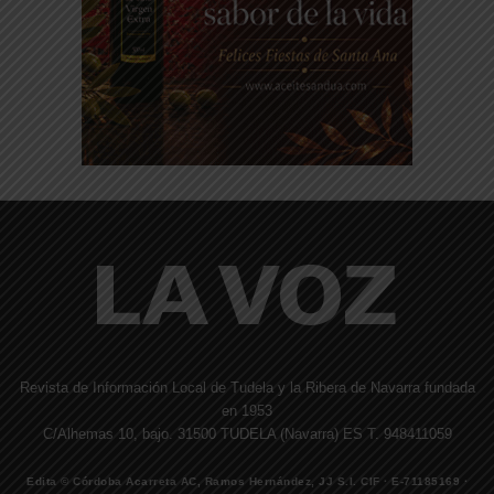
Revista de Información Local de Tudela y la Ribera de Navarra fundada
en 1953
C/Alhemas 10, bajo. 31500 TUDELA (Navarra) ES T. 948411059
Edita © Córdoba Acarreta AC, Ramos Hernández, JJ S.I. CIF · E-71185169 ·