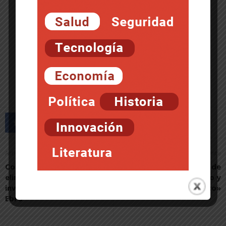
Artículo anterior
Artículo siguiente
Comienzan los trabajos de
«BEYOND es un estilo de
eliminación de flora
vida que creo, pienso y
invasora en la orilla del Río
practico»
Ebro