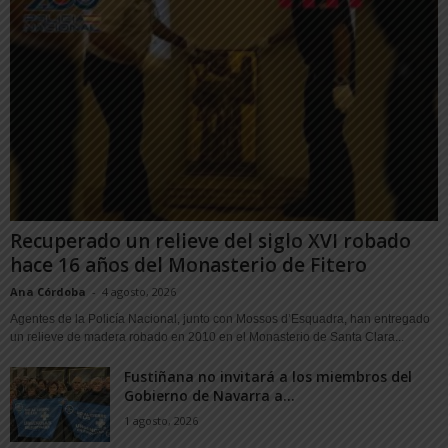
Recuperado un relieve del siglo XVI robado
hace 16 años del Monasterio de Fitero
Ana Córdoba
-
4 agosto, 2026
Agentes de la Policía Nacional, junto con Mossos d’Esquadra, han entregado
un relieve de madera robado en 2010 en el Monasterio de Santa Clara...
Fustiñana no invitará a los miembros del
Gobierno de Navarra a...
1 agosto, 2026