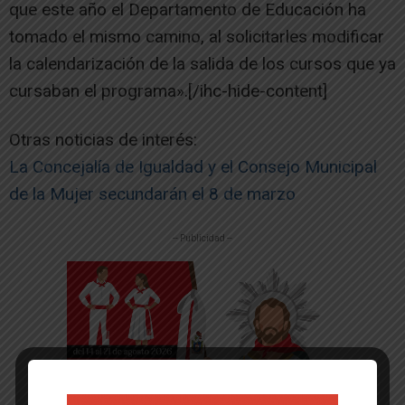
que este año el Departamento de Educación ha
tomado el mismo camino, al solicitarles modificar
la calendarización de la salida de los cursos que ya
cursaban el programa».[/ihc-hide-content]
Otras noticias de interés:
La Concejalía de Igualdad y el Consejo Municipal
de la Mujer secundarán el 8 de marzo
-- Publicidad --