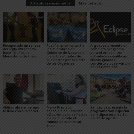
Artículos relacionados
Más del autor
Recuperado un relieve
Fustiñana no invitará a
Arguedas presenta un
del siglo XVI robado
los miembros del
completo programa
hace 16 años del
Gobierno de Navarra a
para el eclipse, con
Monasterio de Fitero
los actos oficiales de
actividades científicas,
sus fiestas por el cierre
visitas guiadas,
de las Urgencias
concierto y observación
de las Perseidas
Ablitas abre el verano
María Preciado,
Sendaviva presenta la
festivo con sus peras
concejala de Cadreita:
programación especial
«Queremos unas fiestas
del eclipse total de Sol
en las que todo el
del 12 de agosto
mundo encuentre su
sitio»