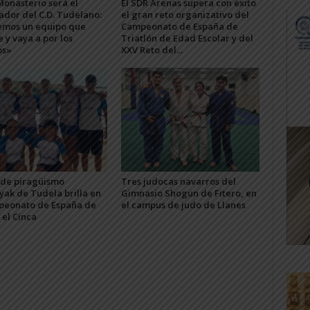
Monasterio será el
El SDR Arenas supera con éxito
ador del C.D. Tudelano:
el gran reto organizativo del
mos un equipo que
Campeonato de España de
e y vaya a por los
Triatlón de Edad Escolar y del
os»
XXV Reto del...
b de piragüismo
Tres judocas navarros del
yak de Tudela brilla en
Gimnasio Shogun de Fitero, en
peonato de España de
el campus de judo de Llanes
 el Cinca