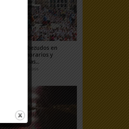
antes y Cabezudos en
ela 2026: horarios y
orridos en las...
jo Ramos
-
25 julio, 2026