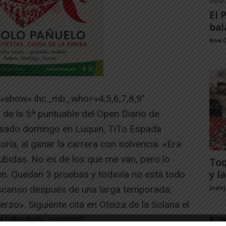
El 
bal
Ana 
=»show» ihc_mb_who=»4,5,6,7,8,9″
e la 5ª puntuable del Open Diario de
sado domingo en Luquin, TiTo Espada
oría, al ganar la carrera con solvencia. «Era
subidas. No es de los que me van, pero lo
Toq
y la
bien. Quedan 3 pruebas y todavía no está todo
escanso después de una larga temporada;
Juan
rzo». Siguiente cita en Oteiza de la Solana el
[/ihc-hide-content]