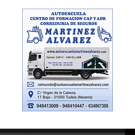
-- Publicidad --
Gig
Tud
rec
Juan