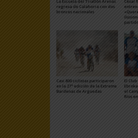
La Escuela del Triatlón Arenas
César 
regresa de Calahorra con dos
entren
bronces nacionales
«Quere
ilusion
partid
Casi 800 ciclistas participaron
El Clu
en la 27ª edición de la Extreme
Ebroka
Bardenas de Arguedas
el Cam
Ríos en