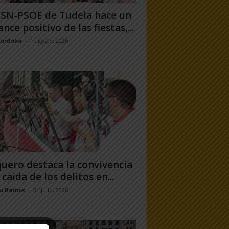
PSN-PSOE de Tudela hace un
ance positivo de las fiestas,...
Córdoba
-
1 agosto, 2026
uero destaca la convivencia
 caída de los delitos en...
jo Ramos
-
31 julio, 2026