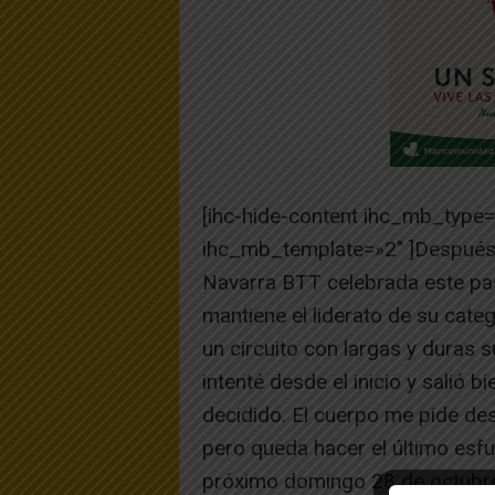
[ihc-hide-content ihc_mb_type
ihc_mb_template=»2″ ]Después d
Navarra BTT celebrada este pa
mantiene el liderato de su categ
un circuito con largas y duras 
intenté desde el inicio y salió 
decidido. El cuerpo me pide d
pero queda hacer el último esfue
próximo domingo 28 de octubre.