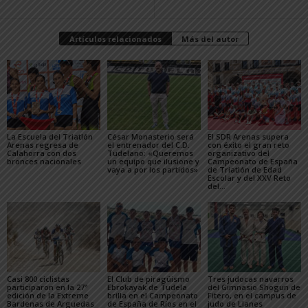
Artículos relacionados
Más del autor
La Escuela del Triatlón
César Monasterio será
El SDR Arenas supera
Arenas regresa de
el entrenador del C.D.
con éxito el gran reto
Calahorra con dos
Tudelano: «Queremos
organizativo del
bronces nacionales
un equipo que ilusione y
Campeonato de España
vaya a por los partidos»
de Triatlón de Edad
Escolar y del XXV Reto
del...
Casi 800 ciclistas
El Club de piragüismo
Tres judocas navarros
participaron en la 27ª
Ebrokayak de Tudela
del Gimnasio Shogun de
edición de la Extreme
brilla en el Campeonato
Fitero, en el campus de
Bardenas de Arguedas
de España de Ríos en el
judo de Llanes