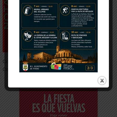
Comunicado de prensa oficial del C.D.
Corellano[/ihc-hide-content]
-- Publicidad --