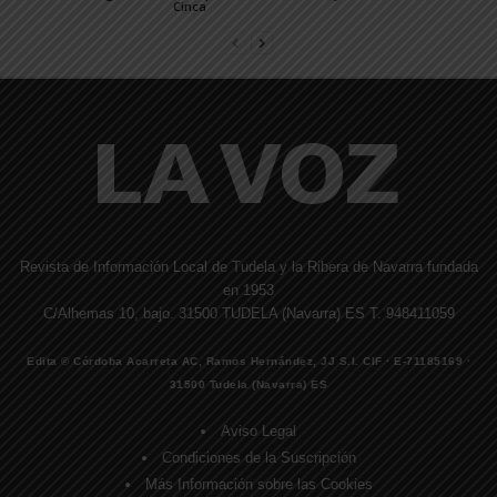
Cinca
Revista de Información Local de Tudela y la Ribera de Navarra fundada
en 1953
C/Alhemas 10, bajo. 31500 TUDELA (Navarra) ES T. 948411059
Edita © Córdoba Acarreta AC, Ramos Hernández, JJ S.I. CIF · E-71185169 ·
31500 Tudela (Navarra) ES
Aviso Legal
Condiciones de la Suscripción
Más Información sobre las Cookies