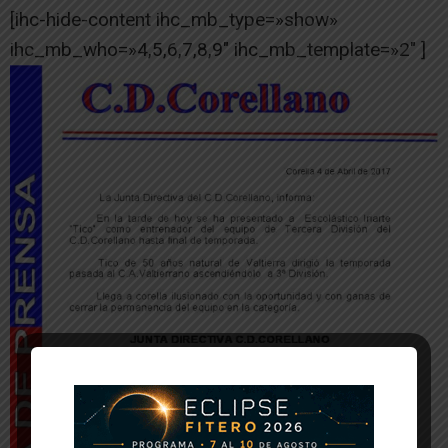
[ihc-hide-content ihc_mb_type=»show»
ihc_mb_who=»4,5,6,7,8,9″ ihc_mb_template=»2″ ]