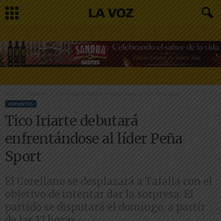
Inicio
Deportes
Tico Iriarte debutará enfrentándose al líder Peña Sport
DEPORTES
Tico Iriarte debutará
enfrentándose al líder Peña
Sport
El Corellano se desplazará a Tafalla con el
objetivo de intentar dar la sorpresa. El
partido se disputará el domingo, a partir
de las 17 horas