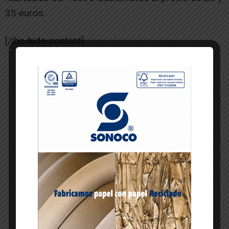
35 euros.
[/ihc-hide-content]
-- Publicidad --