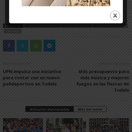
ETIQUETAS
FIESTAS DE SANTA ANA
FIESTAS DE TUDELA
TEATRO GAZTAMBIDE
THE HOLE
Artículo anterior
Artículo siguiente
UPN impulsa una iniciativa
Más presupuesto para
para contar con un nuevo
más música y mejores
polideportivo en Tudela
fuegos en las fiestas de
Tudela
Artículos relacionados
Más del autor