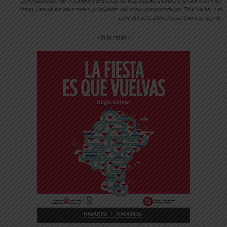
La responsable de Relaciones Externas de la productora LetsGo, Cristina de Póo;
Almon, uno de los personajes principales del show interpretado por Toni Vallés; y el
concejal de Cultura Javier Gómez, dey de
-- Publicidad --