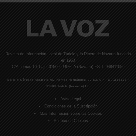
Revista de Información Local de Tudela y la Ribera de Navarra fundada
en 1953
C/Alhemas 10, bajo. 31500 TUDELA (Navarra) ES T. 948411059
Edita © Córdoba Acarreta AC, Ramos Hernández, JJ S.I. CIF · E-71185169 ·
31500 Tudela (Navarra) ES
Aviso Legal
Condiciones de la Suscripción
Más Información sobre las Cookies
Política de Cookies