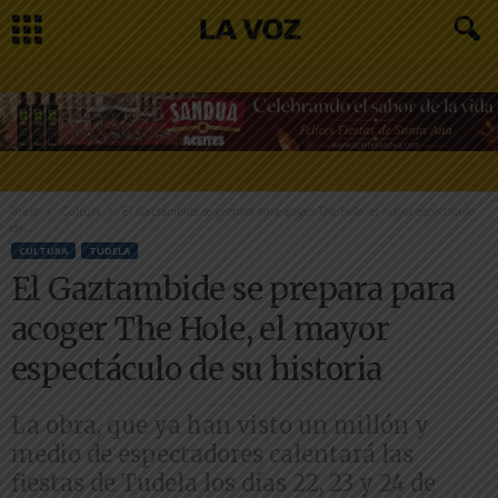
Inicio
Cultura
El Gaztambide se prepara para acoger The Hole, el mayor espectáculo
de...
CULTURA
TUDELA
El Gaztambide se prepara para
acoger The Hole, el mayor
espectáculo de su historia
La obra, que ya han visto un millón y
medio de espectadores calentará las
fiestas de Tudela los días 22, 23 y 24 de