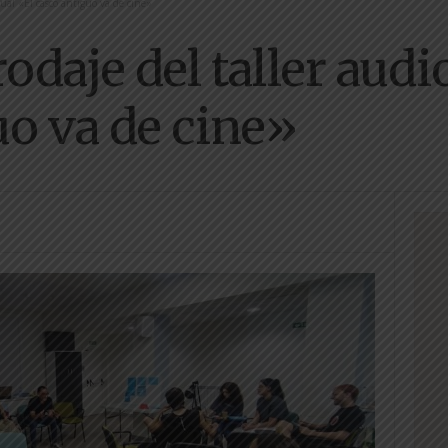
sual «El casco antiguo va de cine»
odaje del taller audi
uo va de cine»