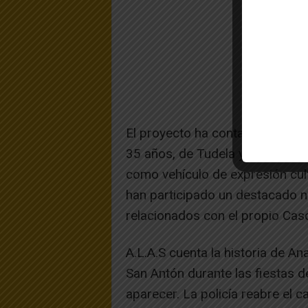
El proyecto ha contado con la 
35 años, de Tudela y la Ribera, 
como vehículo de expresión cultu
han participado un destacado n
relacionados con el propio Cas
A.L.A.S cuenta la historia de A
San Antón durante las fiestas 
aparecer. La policía reabre el 