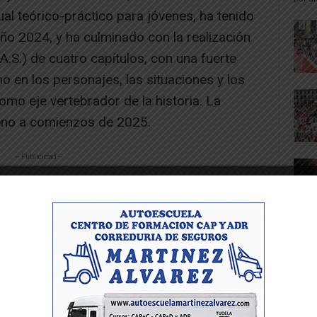
sual teórico-práctico para jóvenes, ha tenido
año 2024, y ha culminado con la realización
.A.S.) de cuatro capítulos, con una fuerte
o en los personajes, las situaciones y los
omo eje vertebrador de la historia. La
reno a comienzos de 2025.
-- Publicidad --