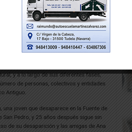
participación de más de 30 jóvenes de 14 a
con motivación e interés por el audiovisual
ral, y a lo largo de sus diferentes fases,
úmero de personas, colectivos y entidades
co Antiguo.
na, una joven que desaparece en la Fuente de
de San Pedro, y 25 años después sigue sin
caso de su desaparición y las amigas de Ana