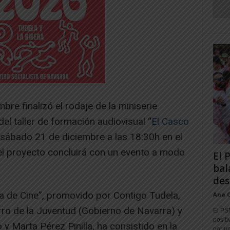
re finalizó el rodaje de la miniserie
del taller de formación audiovisual “
El Casco
 sábado 21 de diciembre a las 18:30h en el
el proyecto concluirá con un evento a modo
El 
bal
des
a de Cine”, promovido por Contigo Tudela,
Ana 
arro de la Juventud (Gobierno de Navarra) y
El PS
positi
y Marta Pérez Pinilla, ha consistido en la
por un