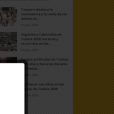
Toquero destaca la
convivencia y la caída de los
delitos en...
31 julio, 2026
Gigantes y Cabezudos en
Tudela 2026: horarios y
recorridos en las...
25 julio, 2026
Fuegos artificiales en Tudela
2026: días y horarios durante
las Fiestas...
24 julio, 2026
Qué hacer con niños en las
Fiestas de Tudela 2026
23 julio, 2026