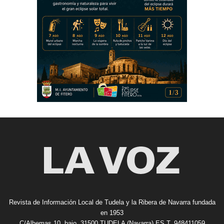
Revista de Información Local de Tudela y la Ribera de Navarra fundada
en 1953
C/Alhemas 10, bajo. 31500 TUDELA (Navarra) ES T. 948411059