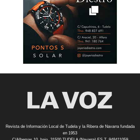
Revista de Información Local de Tudela y la Ribera de Navarra fundada
en 1953
C/Alhemas 10, bajo. 31500 TUDELA (Navarra) ES T. 948411059