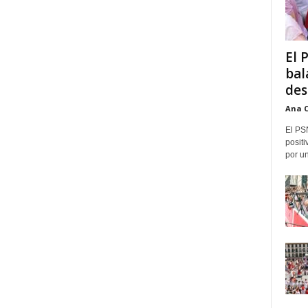
El 
bal
des
Ana 
El PS
positi
por un