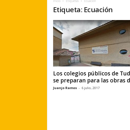
Inicio
Etiquetas
Ecuación
e
Etiqueta: Ecuación
r
a
.
e
s
Los colegios públicos de Tu
se preparan para las obras de
Juanjo Ramos
-
6 julio, 2017