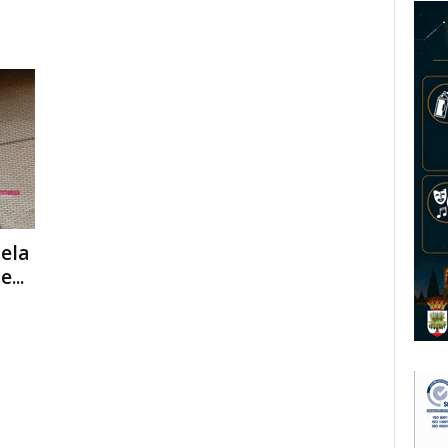
dela
...