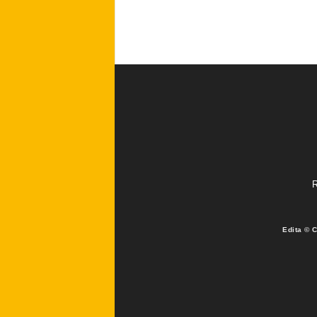
R
Edita © 