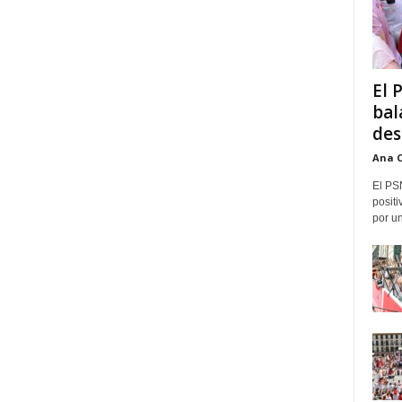
El 
bal
des
Ana 
El PS
positi
por un