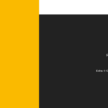
R
Edita © 