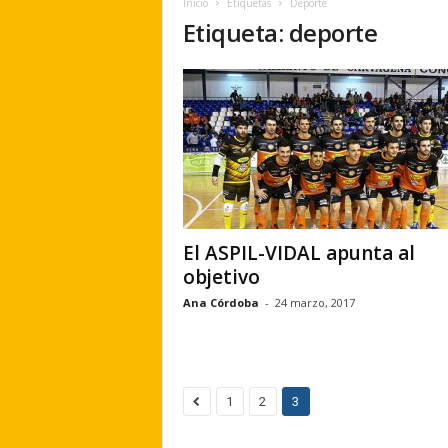
Inicio
Etiquetas
Deporte
e
Etiqueta: deporte
r
a
.
e
s
El ASPIL-VIDAL apunta al
objetivo
Ana Córdoba
-
24 marzo, 2017
1
2
3