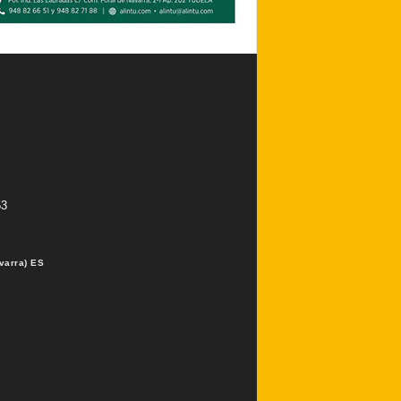
53
varra) ES