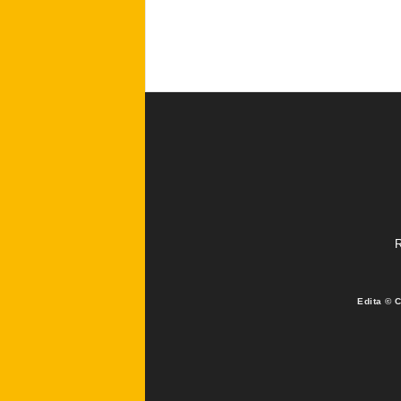
R
Edita © 