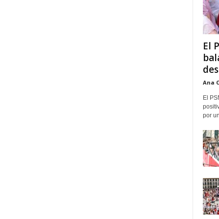
El 
bal
des
Ana 
El PS
positi
por un