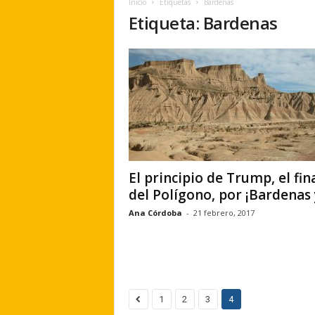
Inicio
Etiquetas
Bardenas
e
Etiqueta: Bardenas
r
a
.
e
s
El principio de Trump, el fin
del Polígono, por ¡Bardenas 
Ana Córdoba
-
21 febrero, 2017
1
2
3
4