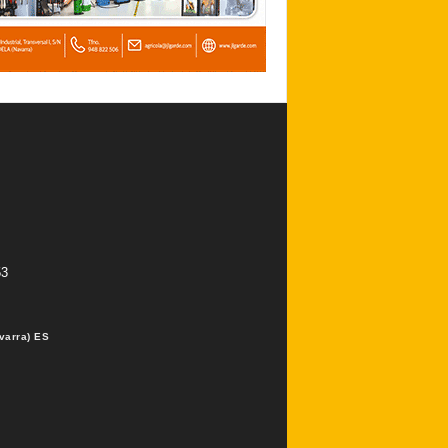
53
varra) ES