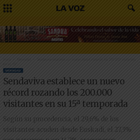
Inicio
Merindad
Sendaviva establece un nuevo récord rozando los 200.000 visitantes
en su 15ª...
MERINDAD
Sendaviva establece un nuevo
récord rozando los 200.000
visitantes en su 15ª temporada
Según su procedencia, el 29,6% de los
visitantes acuden desde Euskadi, el 27,3%