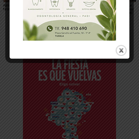
Ablitas abre el verano
María Preciado,
Sendaviva presenta la
festivo con sus peras
concejala de Cadreita:
programación especial
«Queremos unas fiestas
del eclipse total de Sol
en las que todo el
del 12 de agosto
mundo encuentre su
sitio»