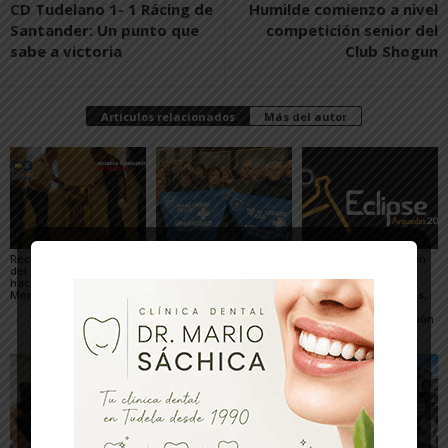
CD Tudelano 1- 1 Rácing de
Humilde comienzo a nivel
Santander: Un punto que
competición senior del
sabe a victoria
Club Shogun
Artículos relacionados
Más del autor
Recuperado un relieve
Fustiñana no invitará a
Arguedas presenta un
del siglo XVI robado
los miembros del
completo programa
hace 16 años del
Gobierno de Navarra a
para el eclipse, con
Monasterio de Fitero
los actos oficiales de
actividades científicas,
sus fiestas por el cierre
visitas guiadas,
de las Urgencias
concierto y observación
de las Perseidas