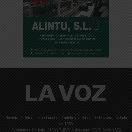
Revista de Información Local de Tudela y la Ribera de Navarra fundada
en 1953
C/Alhemas 10, bajo. 31500 TUDELA (Navarra) ES T. 948411059