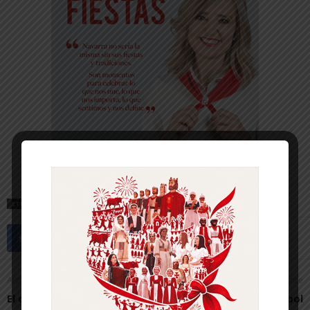
ETIQUETAS
ACNUR
REFUGIADOS
SENDAVIVA
Artículo anterior
Artículo siguiente
El colegio de Monteagudo
«El nuevo campo de fútbol