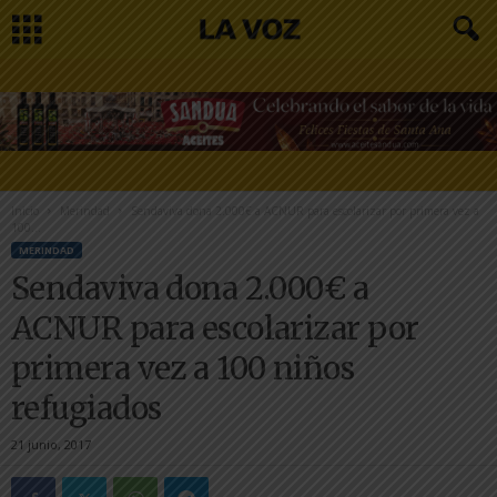
Inicio
Merindad
Sendaviva dona 2.000€ a ACNUR para escolarizar por primera vez a
100...
MERINDAD
Sendaviva dona 2.000€ a
ACNUR para escolarizar por
primera vez a 100 niños
refugiados
21 junio, 2017