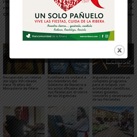
recibe bocadilleros
mejorará el rendimiento
reciclables de manos de
social y deportivo del C.A.
CPAEN
Milagrés»
Artículos relacionados
Más del autor
Recuperado un relieve
Fustiñana no invitará a
Arguedas presenta un
del siglo XVI robado
los miembros del
completo programa
hace 16 años del
Gobierno de Navarra a
para el eclipse, con
Monasterio de Fitero
los actos oficiales de
actividades científicas,
sus fiestas por el cierre
visitas guiadas,
de las Urgencias
concierto y observación
de las Perseidas