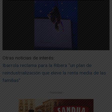
Otras noticias de interés:
Ibarrola reclama para la Ribera “un plan de
reindustrialización que eleve la renta media de las
familias”
-- Publicidad --