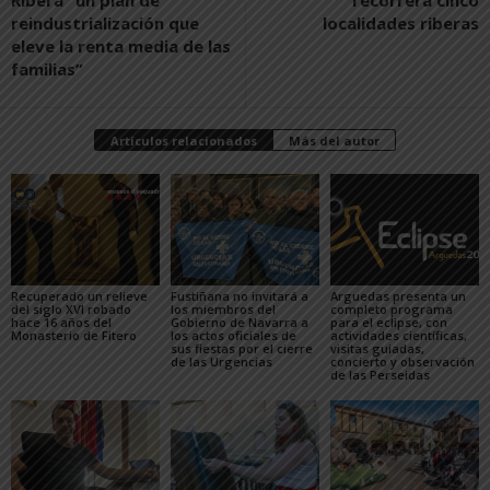
Ribera “un plan de
recorrerá cinco
reindustrialización que
localidades riberas
eleve la renta media de las
familias”
Artículos relacionados
Más del autor
Recuperado un relieve
Fustiñana no invitará a
Arguedas presenta un
del siglo XVI robado
los miembros del
completo programa
hace 16 años del
Gobierno de Navarra a
para el eclipse, con
Monasterio de Fitero
los actos oficiales de
actividades científicas,
sus fiestas por el cierre
visitas guiadas,
de las Urgencias
concierto y observación
de las Perseidas