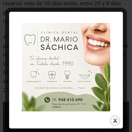
reserva: más de 30 días antes, entre 29 y 8 días
previos o entre 7 y 1 día antes de la visita,
respectivamente.
Además, las entradas para Sendaviva también
pueden adquirirse con un descuento de 3 euros en
la taquilla y punto de información que la sociedad
pública NICDO tiene en el centro comercial La
Morea. Este punto de venta está disponible de
lunes a sábado en horario continuado de 09.30 a
21.30 horas.
1
de 6